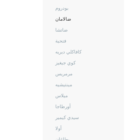
بودروم
ضالامان
ضاتشا
فتحية
كافاكلي ديريه
كوي جيغيز
مرمريس
مينتيشيه
ميلاس
أورطاجا
سيدي كيمير
أولا
يطاغان