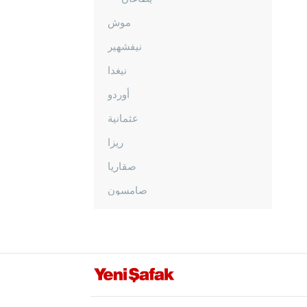
موش
نيفشهير
نيغدا
أوردو
عثمانية
ريزا
صقاريا
صامسون
شانلي أورفا
سيرت
سينوب
شرناق