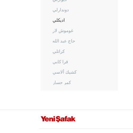
دوندارلي
اديكلي
غوموش لار
حاج عبد الله
كراتلي
قرا كابي
كشيك ألاسي
كمر حسار
كيلا درا
قوناكلي
المركز
أورهانلي