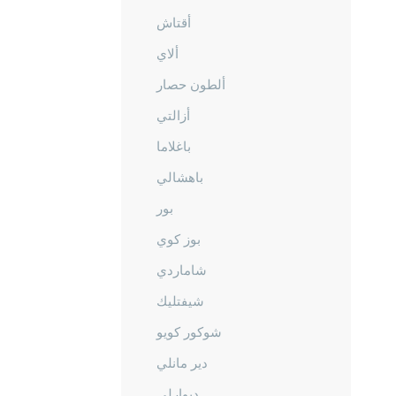
أقتاش
ألاي
ألطون حصار
أزالتي
باغلاما
باهشالي
بور
بوز كوي
شاماردي
شيفتليك
شوكور كويو
دير مانلي
ديوارلي