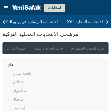
شرناق
انتخابات
سيفاس
تكيرداغ
الانتخابات المحلية 2014
الانتخابات البرلمانية في يوليو 2015
توكات
مرشحي الانتخابات المحلية التركية
طرابزون
طونجالي
حزب الشعب الجمهوري
حزب العدالة والتنمية
جميع الأحزاب
أوشاك
فان
باهجة سراي
باشكالي
شالديران
شاطال
أرداميت