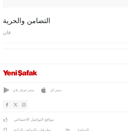
أرجيش
غيفاش
التضامن والحرية
غوربنار
فان
إيبيك يولو
مرادية
أوزالب
صراي
طوشاب
يالوفا
متجر آبل
متجر غوغل بلاي
يوزغات
زونغولداك
مواقع التواصل الاجتماعي
التواصل
تطبيقات الهواتف الذكية