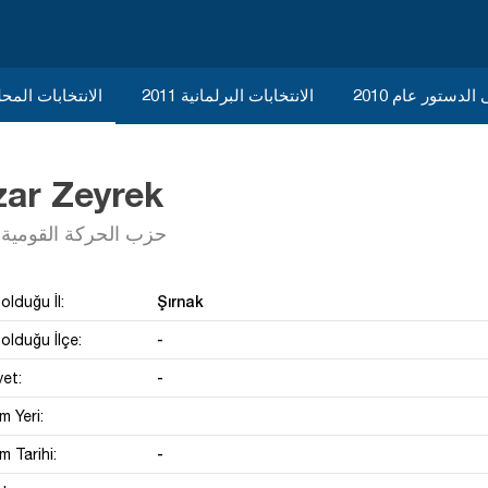
الدستور عام 2010
الانتخابات البرلمانية 2011
الانتخابات المحلية 
zar Zeyrek
حزب الحركة القومية
Şırnak
olduğu İl:
-
olduğu İlçe:
-
yet:
 Yeri:
-
 Tarihi: