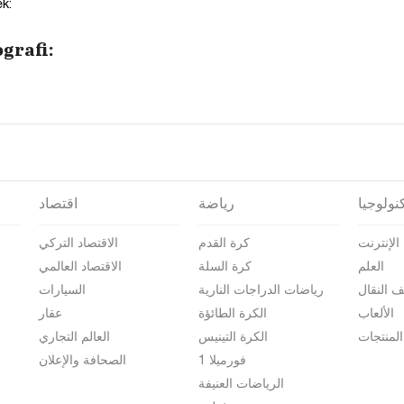
k:
grafi:
نولوجيا
رياضة
اقتصاد
الإنترنت
كرة القدم
الاقتصاد التركي
العلم
كرة السلة
الاقتصاد العالمي
ف النقال
رياضات الدراجات النارية
السيارات
الألعاب
الكرة الطائؤة
عقار
المنتجات
الكرة التينيس
العالم التجاري
فورميلا 1
الصحافة والإعلان
الرياضات العنيفة