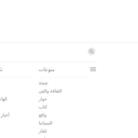
منوعات
تك
صحة
الثقافة والفن
حوار
الهات
كتاب
واقع
أخبار 
السيناما
تلفاز