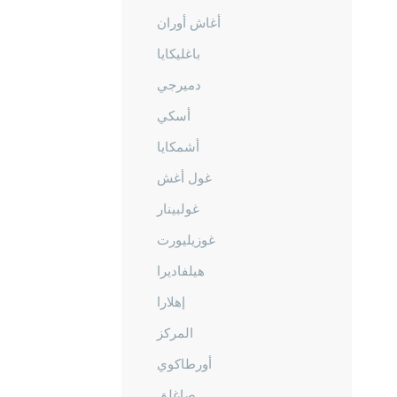
أغاش أوران
باغليكايا
دميرجي
أسكي
أشمكايا
غول أغش
غولبينار
غوزيليورت
هيلفاديرا
إهلارا
المركز
أورطاكوي
صاغلق