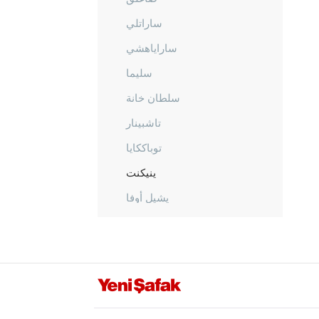
ساراتلي
ساراياهشي
سليما
سلطان خانة
تاشبينار
توباككايا
ينيكنت
يشيل أوفا
يشيلتيبي
أماصيا
أنطاليا
أرداهان