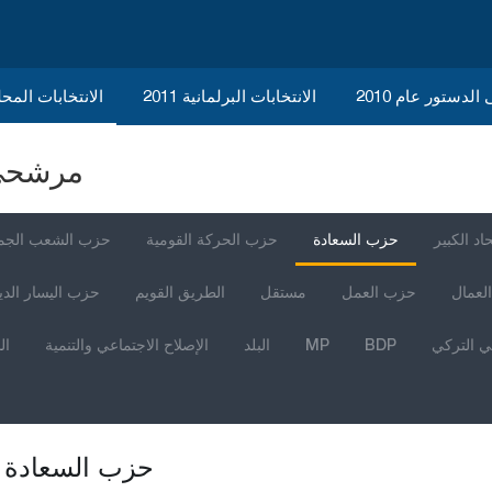
الدستور عام 2010
الانتخابات البرلمانية 2011
الانتخابات المحلية 
مرشحي ا
اد الكبير
حزب السعادة
حزب الحركة القومية
حزب الشعب الجم
العمال
حزب العمل
مستقل
الطريق القويم
حزب اليسار الد
ي التركي
BDP
MP
البلد
الإصلاح الاجتماعي والتنمية
ال
حزب السعادة