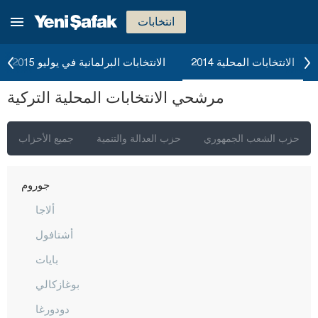
بينغول
انتخابات
بيتليس
بولو
الانتخابات المحلية 2014
الانتخابات البرلمانية في يوليو 2015
بوردور
مرشحي الانتخابات المحلية التركية
بورصا
جناق قلعة
حزب الشعب الجمهوري
حزب العدالة والتنمية
جميع الأحزاب
شانكيري
جوروم
ألاجا
أشتافول
بايات
بوغازكالي
دودورغا