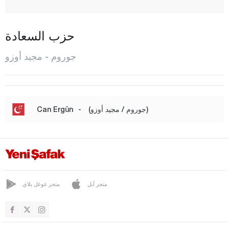
دوفنجي
إيسكيليب
حزب السعادة
كارجي
جوروم - مجيد أوزو
لاشين
مجيد أوزو
المركز
(جوروم / مجيد أوزو)
-
Can Ergün
أغوزلار
أورطاكوي
عثمانجيك
سونغورلو
متجر آبل
متجر غوغل بلاي
أوغرولو داغ
دينيزلي