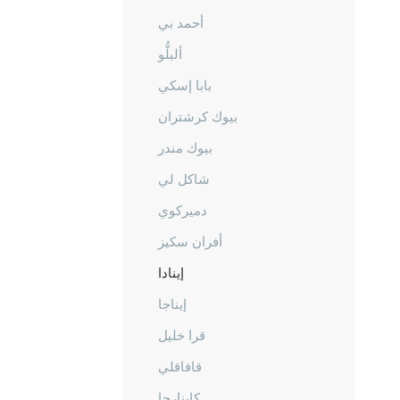
أحمد بي
ألبلُّو
بابا إسكي
بيوك كرشتران
بيوك مندر
شاكل لي
دميركوي
أفران سكيز
إينادا
إيناجا
قرا خليل
قافاقلي
كاينارجا