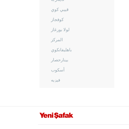
قييي كوي
كوفجاز
لولا بورغاز
المركز
باهليفانكوي
بينارحصار
أسكوب
فيزيه
قرشهير
قوجه ايلي
قونيا
كوتاهيا