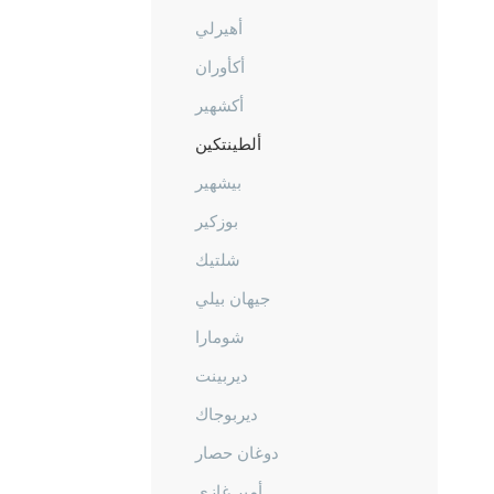
أهيرلي
أكأوران
أكشهير
ألطينتكين
بيشهير
بوزكير
شلتيك
جيهان بيلي
شومارا
ديربينت
ديربوجاك
دوغان حصار
أمير غازي