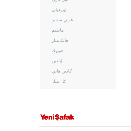
إيريغيلي
غوني سينير
هاضيم
هالكابينار
هويوك
إيلغين
كادين هاني
كارابينار
كاراطاي
كولو
ميرام
صاراي أونو