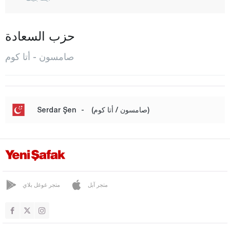
بافرا
جانيك
حزب السعادة
شارشامبا
صامسون - أتا كوم
هافاز
إيلك أديم
كافاك
(صامسون / أتا كوم)
-
Serdar Şen
لاديك
صالي بازاري
تيككيه كوي
تيمريه
متجر آبل
متجر غوغل بلاي
فيزيركوبري
ياكاكنت