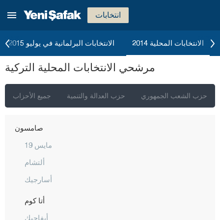
موش
انتخابات
نيفشهير
نيغدا
الانتخابات المحلية 2014
الانتخابات البرلمانية في يوليو 2015
أوردو
مرشحي الانتخابات المحلية التركية
عثمانية
ريزا
حزب الشعب الجمهوري
حزب العدالة والتنمية
جميع الأحزاب
صقاريا
صامسون
19 مايس
ألتشام
أسارجيك
أتا كوم
أيفاجيك