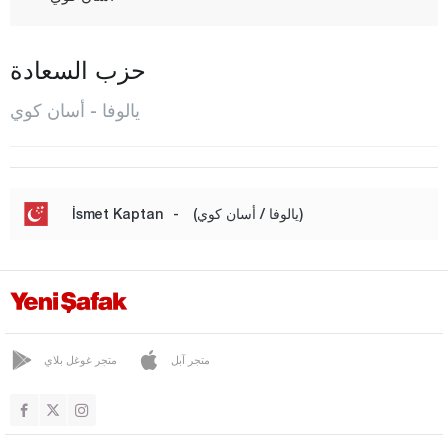
قاضيكوي
قايتاز دري
حزب السعادة
قورو
يالوفا - أسان كوي
المركز
صوباشي
طاش كوبرو
(يالوفا / أسان كوي)
-
İsmet Kaptan
تافشانلي
تيرمال
تشويقيه
يوزغات
متجر آبل
متجر غوغل بلاي
زونغولداك