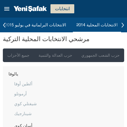
سيفاس
انتخابات
تكيرداغ
توكات
الانتخابات المحلية 2014
الانتخابات البرلمانية في يوليو 2015
طرابزون
مرشحي الانتخابات المحلية التركية
طونجالي
أوشاك
حزب الشعب الجمهوري
حزب العدالة والتنمية
جميع الأحزاب
فان
يالوفا
ألطين أوفا
أرموتلو
شيفتلي كوي
شينارجيك
أسان كوي