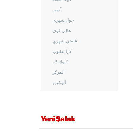
آيمير
جول شهري
هالي كوي
قاضي شهري
كرا يعقوب
كنوك لار
المركز
ألوكوزو
أوفاكنت
أوزان
أوزو كواك
ساراي كينت