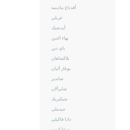
أقدداغ مادينيه
عربلي
أيدنجيك
بهاء الدين
باي دين
بلاكشاهان
بوغاز أليان
شاندير
شايرألان
شيكيريك
جيدملي
دادا فاكيلي
دوغا كينت