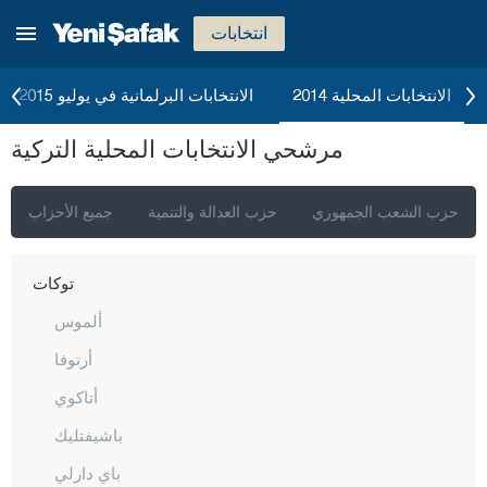
صامسون
انتخابات
شانلي أورفا
سيرت
الانتخابات المحلية 2014
الانتخابات البرلمانية في يوليو 2015
سينوب
مرشحي الانتخابات المحلية التركية
شرناق
سيفاس
حزب الشعب الجمهوري
حزب العدالة والتنمية
جميع الأحزاب
تكيرداغ
توكات
ألموس
أرتوفا
أتاكوي
باشيفتليك
باي دارلي