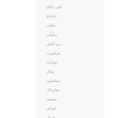
أجي بايام
باباداغ
بلقان
بيكيلّي
بي أغش
ببزكورت
بولدان
شال
شاميلي
شارداك
شيفير
غوناي
هوناز