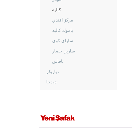
كاليه
مركز أفندي
باموك كاليه
ساراي كوي
سارين حصار
تافاس
دياربكر
دوزجا
أدرنة
إلازغ
إيرزينجان
أرضروم