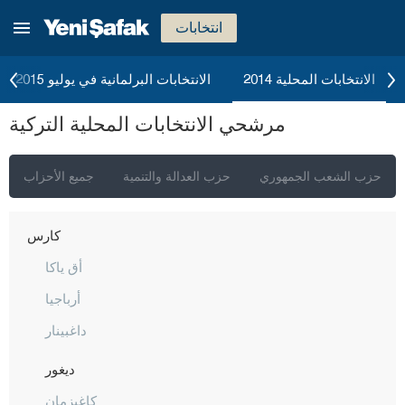
هاكّاري
انتخابات
هطاي
إيغدير
الانتخابات المحلية 2014
الانتخابات البرلمانية في يوليو 2015
إيسبارتا
مرشحي الانتخابات المحلية التركية
قهرمان ماراش
قارابوك
حزب الشعب الجمهوري
حزب العدالة والتنمية
جميع الأحزاب
كرامان
كارس
أق ياكا
أرباجيا
داغبينار
ديغور
كاغيزمان