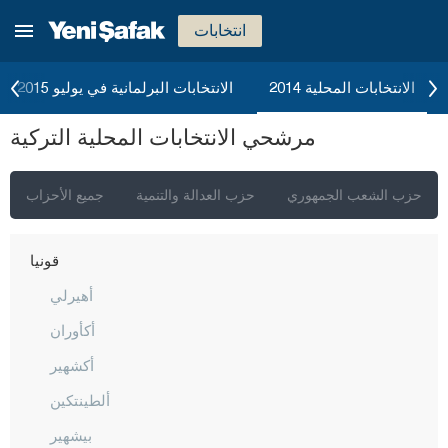
كاستاموني
انتخابات
قيصري
كلّس
الانتخابات المحلية 2014
الانتخابات البرلمانية في يوليو 2015
كيركالي
مرشحي الانتخابات المحلية التركية
قرقلر ايلي
قرشهير
حزب الشعب الجمهوري
حزب العدالة والتنمية
جميع الأحزاب
قوجه ايلي
قونيا
أهيرلي
أكأوران
أكشهير
ألطينتكين
بيشهير