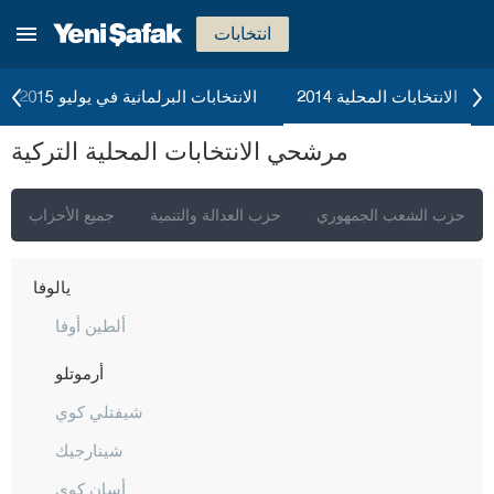
سيفاس
انتخابات
تكيرداغ
توكات
الانتخابات المحلية 2014
الانتخابات البرلمانية في يوليو 2015
طرابزون
مرشحي الانتخابات المحلية التركية
طونجالي
أوشاك
حزب الشعب الجمهوري
حزب العدالة والتنمية
جميع الأحزاب
فان
يالوفا
ألطين أوفا
أرموتلو
شيفتلي كوي
شينارجيك
أسان كوي