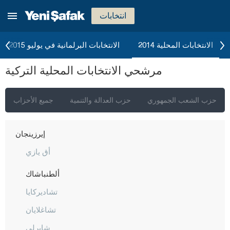
شانكيري
انتخابات
جوروم
دينيزلي
الانتخابات المحلية 2014
الانتخابات البرلمانية في يوليو 2015
دياربكر
مرشحي الانتخابات المحلية التركية
دوزجا
أدرنة
حزب الشعب الجمهوري
حزب العدالة والتنمية
جميع الأحزاب
إلازغ
إيرزينجان
أق يازي
ألطنباشاك
تشاديركايا
تشاغلايان
شايرلي