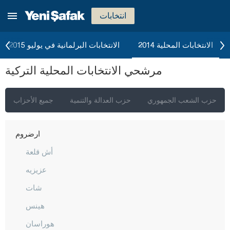
جوروم
انتخابات
دينيزلي
دياربكر
الانتخابات المحلية 2014
الانتخابات البرلمانية في يوليو 2015
دوزجا
مرشحي الانتخابات المحلية التركية
أدرنة
إلازغ
حزب الشعب الجمهوري
حزب العدالة والتنمية
جميع الأحزاب
إيرزينجان
أرضروم
أش قلعة
عزيزيه
شات
هينس
هوراسان