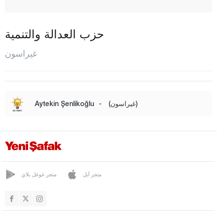
تشاوشلو
ديريلي
حزب العدالة والتنمية
دوغا كينت
غيراسون
دوروغلو
إيسبيه
إيناسيل
(غيراسون)
-
Aytekin Şenlikoğlu
غوريليه
غوجيه
كيشاب
كوفانلك
متجر آبل
متجر غوغل بلاي
المركز
اورين
بيرأزيز