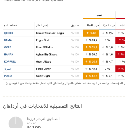
جمهور
حزب الشعب الجمهوري
حزب الحركة القومية
حزب العدالة والتنمية
صندوق
إسم الفائز
قضاء - بلدة
%
%
%
%
ÇILDIR
Kemal Yakup Azizoğlu
100
67
2,8
29
%
%
%
%
DAMAL
Ergin Önal
100
24,2
0
4
%
%
%
%
GÖLE
İlhan Gültekin
100
33,1
1,6
30
%
%
%
%
HANAK
Ayhan Büyükkaya
100
39,5
1,6
43
%
%
%
%
KÖPRÜLÜ
Yücel Akkoç
100
26,3
4,7
1
%
%
%
%
51
0
43,1
100
Faruk Demir
المركز
%
%
%
%
POSOF
Cahit Ulgar
100
55,5
3,4
40
ت من المؤسسات والمصادر الرسمية فيما يتعلق بالدوائر والمناطق التي تحمل علامة واصلة بين القوسين
النتائج التفصيلية للانتخابات في أرداهان
الصناديق التي تم فرزها
45 / 45
%100