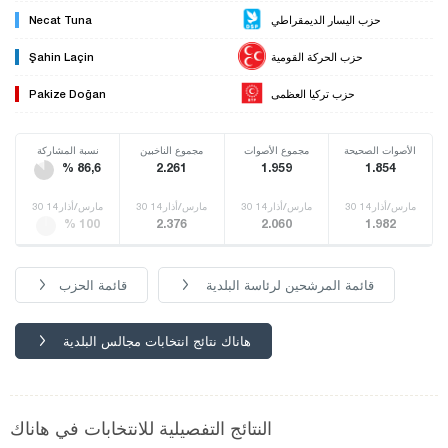
حزب اليسار الديمقراطي
Necat Tuna
حزب الحركة القومية
Şahin Laçin
حزب تركيا العظمى
Pakize Doğan
الأصوات الصحيحة
مجموع الأصوات
مجموع الناخبين
نسبة المشاركة
% 86,6
2.261
1.959
1.854
30 مارس/أذار14
30 مارس/أذار14
30 مارس/أذار14
30 مارس/أذار14
% 100
2.376
2.060
1.982
قائمة المرشحين لرئاسة البلدية
قائمة الحزب
هاناك نتائج انتخابات مجالس البلدية
النتائج التفصيلية للانتخابات في هاناك