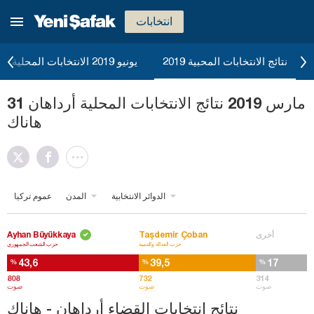
انتخابات
نتائج الانتخابات المحبية 2019
يونيو 2019 الانتخابات المحلية
31 مارس 2019 نتائج الانتخابات المحلية أرداهان
هاناك
الدوائر الانتخابية
المدن
عموم تركيا
أخرى
Taşdemir Çoban
Ayhan Büyükkaya
حزب العدالة والتنمية
حزب الشعب الجمهوري
43,6
39,5
17
%
%
%
808
732
314
صوت
صوت
صوت
نتائج انتخابات القضاء أرداهان - هاناك