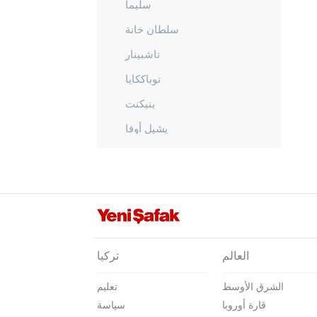
سليما
سلطان خانة
تاشبينار
توباككايا
ينيكنت
يشيل أوفا
يشيلتيبي
أماصيا
أنطاليا
أرداهان
أرتفين
العالم
تركيا
أيدن
الشرق الأوسط
تعليم
بالق أسير
قارة أوروبا
سياسة