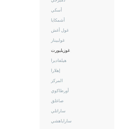
أسكي
أشمكايا
غول أغش
غولبينار
غوزيليورت
هيلفاديرا
إهلارا
المركز
أورطاكوي
صاغلق
ساراتلي
ساراياهشي