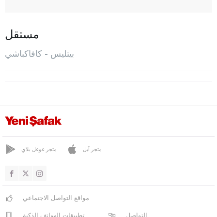
غور أويماك
هيزان
مستقل
كافاكباشي
بيتليس - كافاكباشي
المركز
موتكي
اوفاكيشلا
طاطفان
يولالان
بولو
متجر آبل
متجر غوغل بلاي
بوردور
بورصا
مواقع التواصل الاجتماعي
جناق قلعة
التواصل
تطبيقات الهواتف الذكية