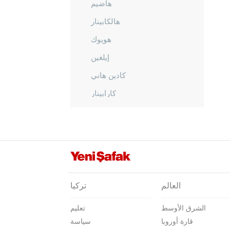
هاضيم
هالكابينار
هويوك
إيلغين
كادين هاني
كارابينار
كاراطاي
كولو
ميرام
صاراي أونو
سلجوق
العالم
تركيا
سيدي شهير
الشرق الأوسط
تعليم
طاش كينت
قارة أوروبا
سياسة