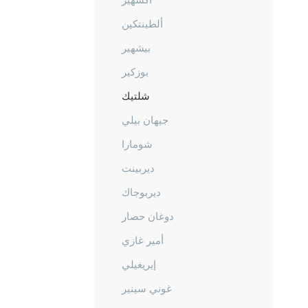
ألطينتكين
بيشهير
بوزكير
شلتيك
جيهان بيلي
شومارا
ديربينت
ديربوجاك
دوغان حصار
أمير غازي
إيريغيلي
غوني سينير