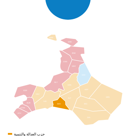
MAR
ERD
BND
GNN
MNY
SSR
BLY
KRS
KEP
EDR
HAV
DRS
ALT
İVR
BUR
BİG
SAV
GÖM
AYV
SIN
حزب العدالة والتنمية