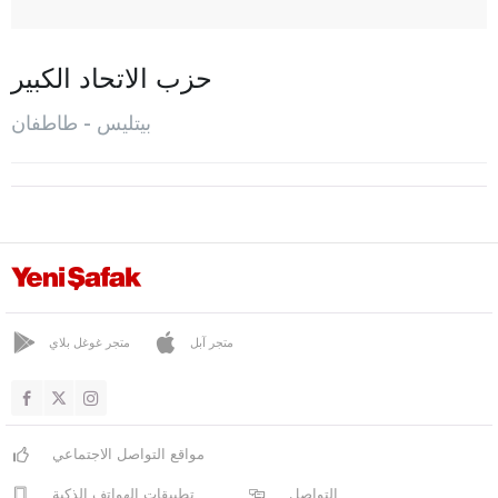
غور أويماك
هيزان
حزب الاتحاد الكبير
كافاكباشي
بيتليس - طاطفان
المركز
موتكي
اوفاكيشلا
طاطفان
يولالان
بولو
متجر آبل
متجر غوغل بلاي
بوردور
بورصا
مواقع التواصل الاجتماعي
جناق قلعة
التواصل
تطبيقات الهواتف الذكية