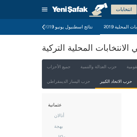
مالاطيا
انتخابات
مانيسا
ات المحلية 2019
نتائج اسطنبول يونيو 2019
الانتخابات العامة 2023
ماردين
مرسين
لانتخابات المحلية التركية
موغلا
موش
قومية
حزب العدالة والتنمية
جميع الأحزاب
نيفشهير
حزب الاتحاد الكبير
حزب اليسار الديمقراطي
نيغدا
أوردو
عثمانية
أتالان
بهجة
بوجاكلي