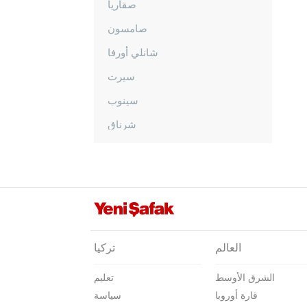
صقاريا
صامسون
شانلي أورفا
سيرت
سينوب
شرناق
سيفاس
تكيرداغ
توكات
طرابزون
طونجالي
العالم
تركيا
أوشاك
الشرق الأوسط
تعليم
فان
قارة أوروبا
سياسة