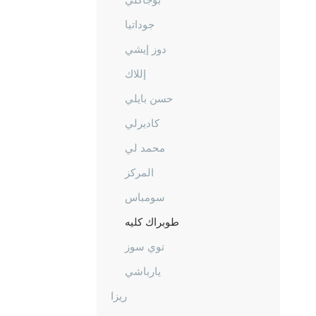
جوداتيا
دوز إيشي
إللاك
حسن بايلي
كاديرلي
محمد لي
المركز
سومباس
طوبراك كليه
توي سوز
يارباشي
ريزا