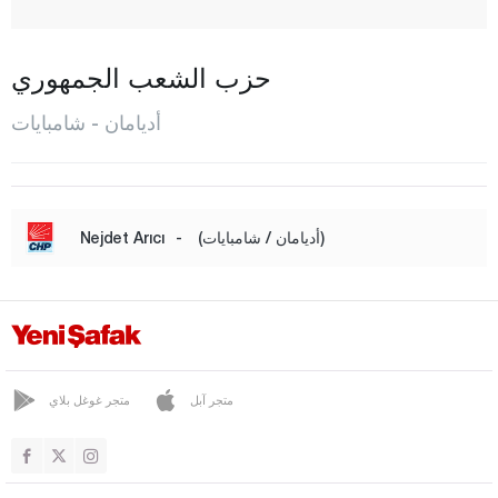
تشاقرهويوك
شاليكهان
حزب الشعب الجمهوري
غير غير
أديامان - شامبايات
غولباشي
هارمانلي
إينليجا
(أديامان / شامبايات)
-
Nejdet Arıcı
كاهتا
كيسميتيبي
كومور
كوسجالي
متجر آبل
متجر غوغل بلاي
المركز
بينار باشي