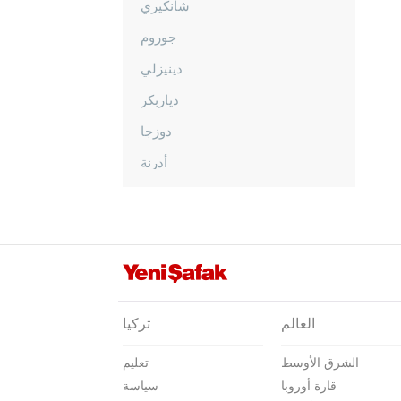
شانكيري
جوروم
دينيزلي
دياربكر
دوزجا
أدرنة
إلازغ
إيرزينجان
أرضروم
إيسكي شهير
غازي عنتاب
العالم
تركيا
غيراسون
الشرق الأوسط
تعليم
كوموش خانة
قارة أوروبا
سياسة