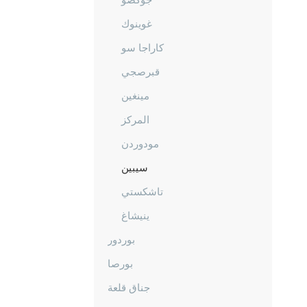
غوينوك
كاراجا سو
قبرصجي
مينغين
المركز
مودوردن
سيبين
تاشكستي
ينيشاغ
بوردور
بورصا
جناق قلعة