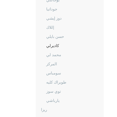
جوداتيا
دوز إيشي
إللاك
حسن بايلي
كاديرلي
محمد لي
المركز
سومباس
طوبراك كليه
توي سوز
يارباشي
ريزا