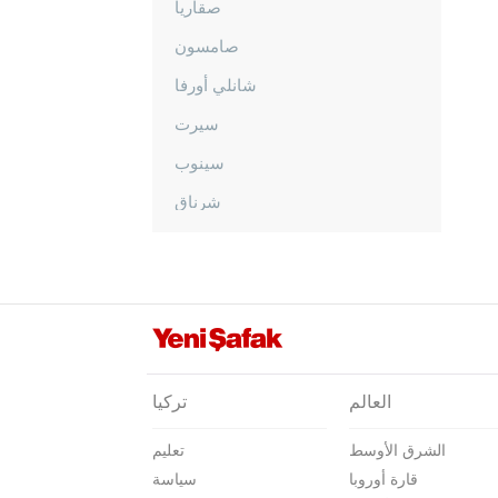
صقاريا
صامسون
شانلي أورفا
سيرت
سينوب
شرناق
سيفاس
تكيرداغ
توكات
طرابزون
طونجالي
العالم
تركيا
أوشاك
الشرق الأوسط
تعليم
فان
قارة أوروبا
سياسة