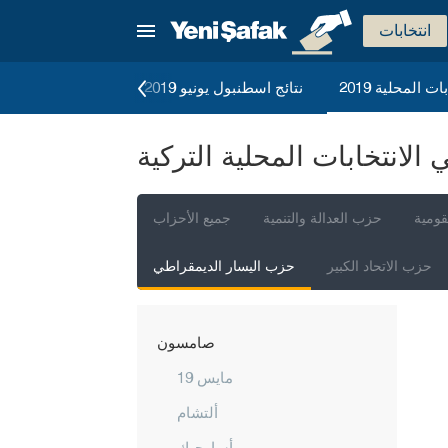
مرسين
انتخابات
موغلا
ات المحلية 2019
نتائج اسطنبول يونيو 2019
الانتخابات العامة 2023
موش
نيفشهير
لانتخابات المحلية التركية
نيغدا
أوردو
قومية
حزب العدالة والتنمية
جميع الأحزاب
عثمانية
حزب الاتحاد الكبير
حزب اليسار الديمقراطي
ريزا
صقاريا
صامسون
19 مايس
ألتشام
أسارجيك