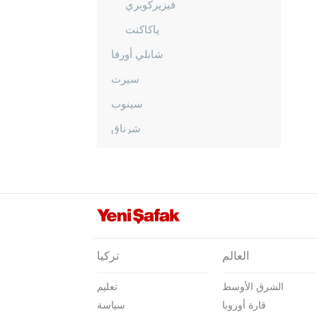
فيزيركوبري
ياكاكنت
شانلي أورفا
سيرت
سينوب
شرناق
سيفاس
تكيرداغ
توكات
طرابزون
طونجالي
العالم
تركيا
أوشاك
الشرق الأوسط
تعليم
فان
قارة أوروبا
سياسة