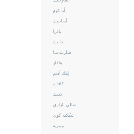
أتا كوم
أيفاجيك
بافرا
جانيك
شارشامبا
هافاز
إيلك أديم
كافاك
لاديك
صالي بازاري
تيككيه كوي
تيمريه