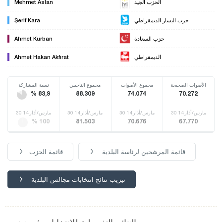
الحزب الجيد
Mehmet Aslan
حزب اليسار الديمقراطي
Şerif Kara
حزب السعادة
Ahmet Kurban
الديمقراطي
Ahmet Hakan Akfırat
الأصوات الصحيحة
مجموع الأصوات
مجموع الناخبين
نسبة المشاركة
% 83,9
88.309
74.074
70.272
30 مارس/أذار14
30 مارس/أذار14
30 مارس/أذار14
30 مارس/أذار14
% 100
81.503
70.676
67.770
قائمة المرشحين لرئاسة البلدية
قائمة الحزب
نيزيب نتائج انتخابات مجالس البلدية