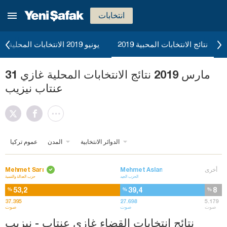
انتخابات
نتائج الانتخابات المحبية 2019
يونيو 2019 الانتخابات المحلية
31 مارس 2019 نتائج الانتخابات المحلية غازي
عنتاب نيزيب
الدوائر الانتخابية
المدن
عموم تركيا
أخرى
Mehmet Aslan
Mehmet Sarı
الحزب الجيد
حزب العدالة والتنمية
53,2
39,4
8
%
%
%
37.395
27.698
5.179
صوت
صوت
صوت
نتائج انتخابات القضاء غازي عنتاب - نيزيب