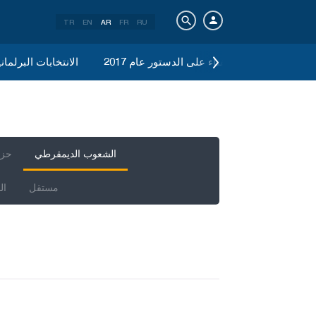
TR
EN
AR
FR
RU
 2015
الاستفتاء على الدستور عام 2017
الانتخابات البرلمانية 
الشعوب الديمقرطي
حزب
مستقل
ال