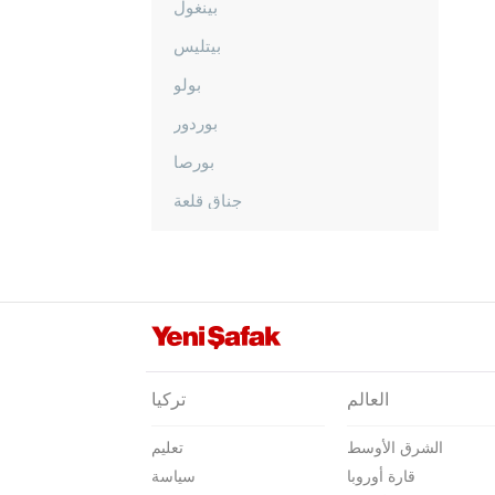
بينغول
بيتليس
بولو
بوردور
بورصا
جناق قلعة
شانكيري
جوروم
دينيزلي
دياربكر
دوزجا
العالم
تركيا
أدرنة
الشرق الأوسط
تعليم
إلازغ
قارة أوروبا
سياسة