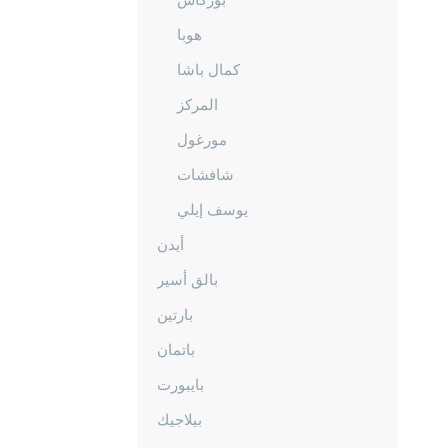
هوبا
كمال باشا
المركز
مورغول
شافشات
يوسف إيلي
أيدن
بالق أسير
بارتين
باتمان
بايبورت
بيلاجيك