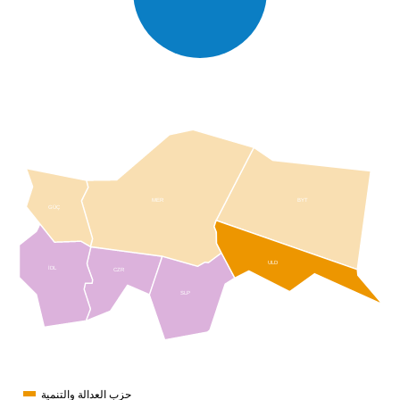
MER
BYT
GÜÇ
ULD
İDL
CZR
SLP
حزب العدالة والتنمية