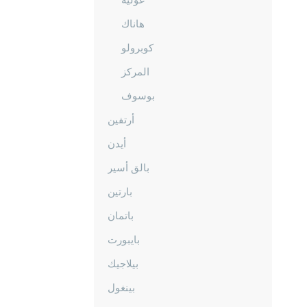
هاناك
كوبرولو
المركز
بوسوف
أرتفين
أيدن
بالق أسير
بارتين
باتمان
بايبورت
بيلاجيك
بينغول