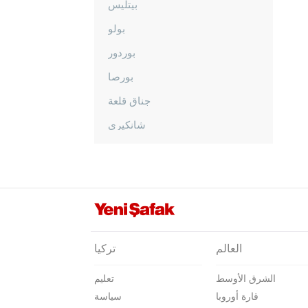
بيتليس
بولو
بوردور
بورصا
جناق قلعة
شانكيري
جوروم
دينيزلي
دياربكر
دوزجا
أدرنة
العالم
تركيا
إلازغ
الشرق الأوسط
تعليم
إيرزينجان
قارة أوروبا
سياسة