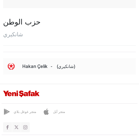
إيلغاز
كيزيل إيرماك
حزب الوطن
كورغون
شانكيري
كورشونلو
المركز
أورطا
(شانكيري)
-
Hakan Çelik
شعبان أوزو
صاتشاك
يابراكلي
يايلاكنت
متجر آبل
متجر غوغل بلاي
جوروم
دينيزلي
دياربكر