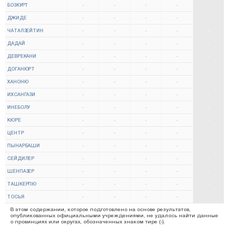
БОЗКУРТ
-
-
-
-
-
ДЖИДЕ
-
-
-
-
-
ЧАТАЛЗЕЙТИН
-
-
-
-
-
ДАДАЙ
-
-
-
-
-
ДЕВРЕКАНИ
-
-
-
-
-
ДОГАНЮРТ
-
-
-
-
-
ХАНОНЮ
-
-
-
-
-
ИХСАНГАЗИ
-
-
-
-
-
ИНЕБОЛУ
-
-
-
-
-
КЮРЕ
-
-
-
-
-
ЦЕНТР
-
-
-
-
-
ПЫНАРБАШИ
-
-
-
-
-
СЕЙДИЛЕР
-
-
-
-
-
ШЕНПАЗЕР
-
-
-
-
-
ТАШКЕРПЮ
-
-
-
-
-
ТОСЬЯ
-
-
-
-
-
В этом содержании, которое подготовлено на основе результатов,
опубликованных официальными учреждениями, не удалось найти данные
о провинциях или округах, обозначенных знаком тире (-).