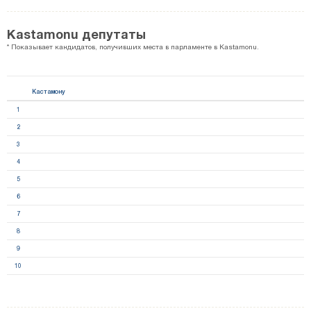
Kastamonu депутаты
* Показывает кандидатов, получивших места в парламенте в Kastamonu.
Кастамону
1
2
3
4
5
6
7
8
9
10