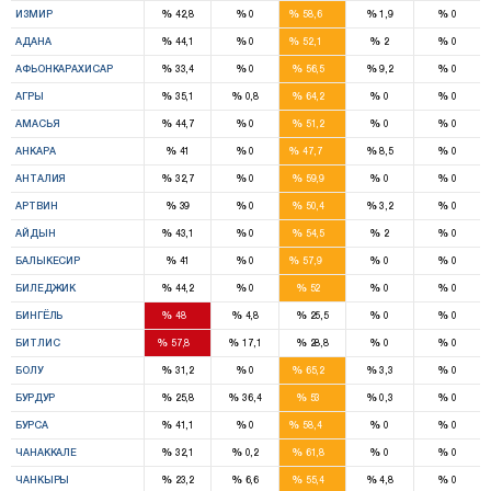
%
%
%
%
%
ИЗМИР
42,8
0
58,6
1,9
0
11
%
%
%
%
%
АДАНА
44,1
0
52,1
2
0
9
%
%
%
%
%
АФЬОНКАРАХИСАР
33,4
0
56,5
9,2
0
3
%
%
%
%
%
АГРЫ
35,1
0,8
64,2
0
0
4
%
%
%
%
%
АМАСЬЯ
44,7
0
51,2
0
0
18
%
%
%
%
%
АНКАРА
41
0
47,7
8,5
0
7
%
%
%
%
%
АНТАЛИЯ
32,7
0
59,9
0
0
5
%
%
%
%
%
АРТВИН
39
0
50,4
3,2
0
7
%
%
%
%
%
АЙДЫН
43,1
0
54,5
2
0
13
%
%
%
%
%
БАЛЫКЕСИР
41
0
57,9
0
0
4
%
%
%
%
%
БИЛЕДЖИК
44,2
0
52
0
0
2
%
%
%
%
%
БИНГЁЛЬ
48
4,8
25,5
0
0
2
%
%
%
%
%
БИТЛИС
57,8
17,1
28,8
0
0
7
%
%
%
%
%
БОЛУ
31,2
0
65,2
3,3
0
3
%
%
%
%
%
БУРДУР
25,8
36,4
53
0,3
0
12
%
%
%
%
%
БУРСА
41,1
0
58,4
0
0
8
%
%
%
%
%
ЧАНАККАЛЕ
32,1
0,2
61,8
0
0
5
%
%
%
%
%
ЧАНКЫРЫ
23,2
6,6
55,4
4,8
0
8