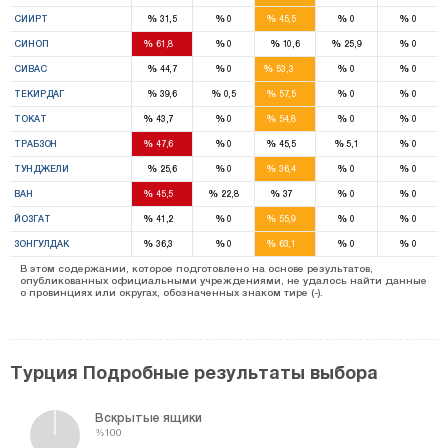
4
%
%
%
%
%
СИИРТ
31,5
0
45,5
0
0
5
%
%
%
%
%
СИНОП
61,8
0
10,6
25,9
0
12
%
%
%
%
%
СИВАС
44,7
0
53,3
0
0
5
%
%
%
%
%
ТЕКИРДАГ
39,6
0,5
57,5
0
0
1
8
%
%
%
%
%
ТОКАТ
43,7
0
54,8
0
0
9
3
%
%
%
%
%
ТРАБЗОН
47,6
0
45,5
5,1
0
2
%
%
%
%
%
ТУНДЖЕЛИ
25,6
0
36,4
0
0
2
1
%
%
%
%
%
ВАН
45,5
22,8
37
0
0
1
6
%
%
%
%
%
ЙОЗГАТ
41,2
0
55,9
0
0
1
9
%
%
%
%
%
ЗОНГУЛДАК
36,3
0
63,1
0
0
В этом содержании, которое подготовлено на основе результатов,
опубликованных официальными учреждениями, не удалось найти данные
о провинциях или округах, обозначенных знаком тире (-).
Турция Подробные результаты выбора
Вскрытые ящики
%100