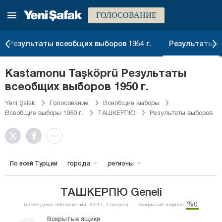
ГОЛОСОВАНИЕ
Результаты всеобщих выборов 1954 г.
Результаты вс
Kastamonu Taşköprü Результаты
всеобщих выборов 1950 г.
Yeni Şafak
Голосование
Всеобщие выборы
Всеобщие выборы 1950 г.
ТАШКЕРПЮ
Результаты выборов
По всей Турции
города
регионы
ТАШКЕРПЮ Geneli
%0
последние обновления: 23:47, 7 августа
Вскрытые ящики:
Вскрытые ящики