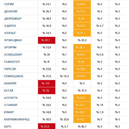
%
%
%
%
%
ЧОРУМ
34,1
0
64,8
0
0
8
%
%
%
%
%
ДЕНИЗЛИ
38,7
0
57,4
0
0
7
%
%
%
%
%
ДИЯРБАКЫР
46,5
0
52
0
0
5
%
%
%
%
%
ЭДИРНЕ
40,6
0
53,4
4,7
0
5
%
%
%
%
%
ЭЛЯЗЫГ
44,4
0
51,1
0
0
5
%
%
%
%
%
ЭРЗИНДЖАН
53,7
0
35,2
0
0
10
%
%
%
%
%
ЭРЗУРУМ
32,6
0
58,7
0
0
6
%
%
%
%
%
ЭСКИШЕХИР
35
1
61,2
3,8
0
7
%
%
%
%
%
ГАЗИАНТЕП
41
0
58
0
0
8
%
%
%
%
%
ГИРЕСУН
35,8
0
59,3
0
0
6
%
%
%
%
%
ГЮМЮШХАНЕ
41,8
18,4
51,9
0
0
1
%
%
%
%
%
ХАККЯРИ
100
0
0
0
0
6
%
%
%
%
%
ХАТАЙ
52
0
47,5
0
0
5
%
%
%
%
%
ЫСПАРТА
39,8
0
59,4
0
0
27
%
%
%
%
%
СТАМБУЛ
24,3
0
52,7
16
0
17
%
%
%
%
%
ИЗМИР
42,8
0
58,6
1,9
0
7
%
%
%
%
%
КАХРАМАНМАРАШ
38,5
25,8
52,1
0
0
10
%
%
%
%
%
КАРС
54,8
0,7
38,7
0
0