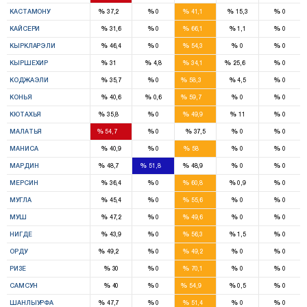
1
9
%
%
%
%
%
КАСТАМОНУ
37,2
0
41,1
15,3
0
9
%
%
%
%
%
КАЙСЕРИ
31,6
0
66,1
1,1
0
5
%
%
%
%
%
КЫРКЛАРЭЛИ
46,4
0
54,3
0
0
1
2
1
%
%
%
%
%
КЫРШЕХИР
31
4,8
34,1
25,6
0
11
%
%
%
%
%
КОДЖАЭЛИ
35,7
0
58,3
4,5
0
17
%
%
%
%
%
КОНЬЯ
40,6
0,6
59,7
0
0
1
9
%
%
%
%
%
КЮТАХЬЯ
35,8
0
49,9
11
0
11
%
%
%
%
%
МАЛАТЬЯ
54,7
0
37,5
0
0
12
%
%
%
%
%
МАНИСА
40,9
0
58
0
0
3
1
3
%
%
%
%
%
МАРДИН
48,7
51,8
48,9
0
0
7
%
%
%
%
%
МЕРСИН
36,4
0
60,8
0,9
0
6
%
%
%
%
%
МУГЛА
45,4
0
55,6
0
0
2
%
%
%
%
%
МУШ
47,2
0
49,6
0
0
8
%
%
%
%
%
НИГДЕ
43,9
0
56,3
1,5
0
6
2
%
%
%
%
%
ОРДУ
49,2
0
49,2
0
0
6
%
%
%
%
%
РИЗЕ
30
0
70,1
0
0
10
%
%
%
%
%
САМСУН
40
0
54,9
0,5
0
1
6
%
%
%
%
%
ШАНЛЫУРФА
47,7
0
51,4
0
0