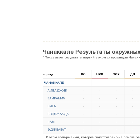
Чанаккале Результаты окружных
* Показывает результаты партий в округах провинции Чанакк
город
ПС
НРП
CGP
ДП
ЧАНАККАЛЕ
-
-
-
-
АЙВАДЖИК
-
-
-
-
БАЙРАМИЧ
-
-
-
-
БИГА
-
-
-
-
БОЗДЖААДА
-
-
-
-
ЧАМ
-
-
-
-
ЭДЖЕАБАТ
-
-
-
-
В этом содержании, которое подготовлено на основе 