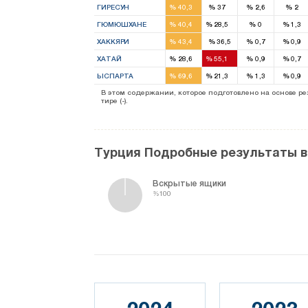
ГИРЕСУН
%
40,3
%
37
%
2,6
%
2
2
1
ГЮМЮШХАНЕ
%
40,4
%
28,5
%
0
%
1,3
1
ХАККЯРИ
%
43,4
%
36,5
%
0,7
%
0,9
3
5
ХАТАЙ
%
28,6
%
55,1
%
0,9
%
0,7
3
1
ЫСПАРТА
%
69,6
%
21,3
%
1,3
%
0,9
13
27
В этом содержании, которое подготовлено на основе 
тире (-).
Турция Подробные результаты 
Вскрытые ящики
%100