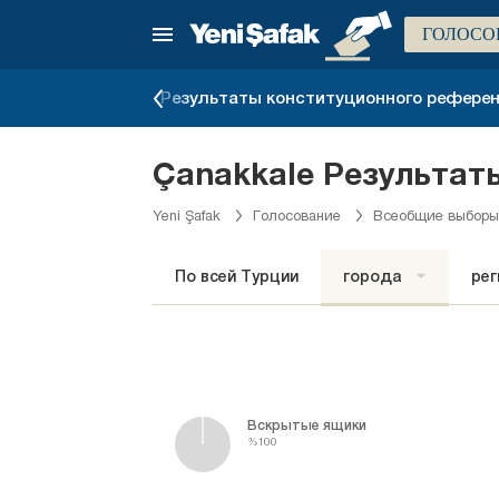
ГОЛОСО
ыборов 1983 г.
Результаты конституционного референд
Çanakkale Результат
Yeni Şafak
Голосование
Всеобщие выборы
По всей Турции
города
ре
Вскрытые ящики
%100