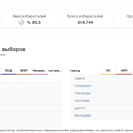
Явка избирателей
Всего избирателей
Пр
% 83,3
216.744
 выборов
але.
ПНД
MSP
Независимый
остальные
город
ПС
НРП
-
-
-
-
ЭЗИНЕ
-
-
-
-
-
-
ГЕЛИБОЛУ
-
-
-
-
-
-
ГЁКЧЕАДА
-
-
-
-
-
-
ЛАПСЕКИ
-
-
-
-
-
-
ЦЕНТР
-
-
-
-
-
-
ЙЕНИДЖЕ
-
-
-
-
-
-
результатов, опубликованных официальными учреждениями, не удалось найти данн