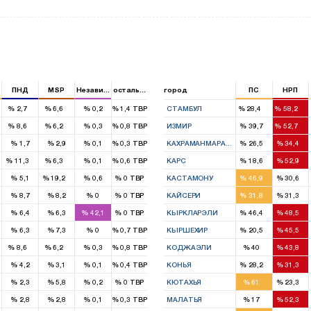
ПНД
MSP
Независимый
остальные
город
ПС
НРП
1
3
%
2,7
%
6,6
%
0,2
%
1,4
TBP
СТАМБУЛ
%
28,4
%
58,2
2
1
8
11
%
8,6
%
6,2
%
0,3
%
0,8
TBP
ИЗМИР
%
39,7
%
52,7
2
3
%
1,7
%
2,9
%
0,1
%
0,3
TBP
КАХРАМАНМАРАШ
%
26,5
%
34,4
1
1
2
5
%
11,3
%
6,3
%
0,1
%
0,6
TBP
КАРС
%
18,6
%
52,9
1
3
2
%
5,1
%
19,2
%
0,6
%
0
TBP
КАСТАМОНУ
%
46,9
%
30,6
3
3
%
8,7
%
8,2
%
0
%
0
TBP
КАЙСЕРИ
%
31,8
%
31,3
1
2
%
6,4
%
6,3
%
42,1
%
0
TBP
КЫРКЛАРЭЛИ
%
46,4
%
48,5
1
2
%
6,3
%
7,3
%
0
%
0,7
TBP
КЫРШЕХИР
%
20,5
%
45,5
2
1
2
3
%
8,6
%
6,2
%
0,3
%
0,8
TBP
КОДЖАЭЛИ
%
40
%
43,8
5
5
%
4,2
%
3,1
%
0,1
%
0,4
TBP
КОНЬЯ
%
28,2
%
31,3
4
1
%
2,3
%
5,8
%
0,2
%
0
TBP
КЮТАХЬЯ
%
61
%
23,3
1
4
%
2,8
%
2,8
%
0,1
%
0,3
TBP
МАЛАТЬЯ
%
17
%
52,3
6
4