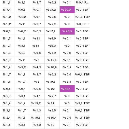
%
1,1
%
2,3
%
3,7
%
5,2
%
0,1
%
0,4
РПТ
2
1
%
7,4
%
0,5
%
0,1
%
23,2
%
30,9
%
0
TBP
%
1,2
%
2,2
%
9,1
%
2,6
%
0
%
1,3
TBP
%
1,2
%
2
%
1,7
%
2,2
%
0
%
0,3
РПТ
1
%
0,3
%
0,7
%
0,2
%
17,9
%
46,5
%
0
TBP
%
1,5
%
1,6
%
11
%
9,9
%
0,1
%
0
TBP
1
%
1,7
%
3,1
%
13
%
9,3
%
0
%
0
TBP
%
1,8
%
2,9
%
9,6
%
7,9
%
0,8
%
0
TBP
%
1,8
%
2
%
6
%
12,4
%
0,1
%
0
TBP
%
1,4
%
3,2
%
4,2
%
10,6
%
0,2
%
0
TBP
%
1,7
%
1,8
%
3,7
%
6,2
%
0,6
%
0,4
TBP
1
%
1,1
%
1,7
%
6
%
19,5
%
5,3
%
0
TBP
1
1
%
0,5
%
0,4
%
0,6
%
22
%
43,4
%
0
TBP
%
2,8
%
3,1
%
4,1
%
7,7
%
0
%
0
TBP
1
1
%
1,4
%
1,4
%
13,2
%
14
%
0
%
3,6
TBP
%
3,1
%
1,7
%
1,3
%
2,5
%
0,1
%
0,3
TBP
1
%
2,4
%
1,6
%
10,6
%
10,4
%
0,6
%
1,1
TBP
1
%
1,6
%
3,1
%
6,3
%
10
%
0,1
%
0
TBP