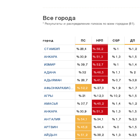
Все города
* Результаты и распределение голосов по всем городам (81).
город
ПС
НРП
CGP
ДП
13
27
СТАМБУЛ
%
28,4
%
58,2
%
1
%
1,2
10
16
АНКАРА
%
30,9
%
51,3
%
1,3
%
1,5
8
11
ИЗМИР
%
39,7
%
52,7
%
1
%
1,4
5
7
АДАНА
%
32
%
46,5
%
1,1
%
2
1
2
АДЫЯМАН
%
28,7
%
41,9
%
0,7
%
3,8
4
2
АФЬОНКАРАХИСАР
%
52,2
%
27,3
%
1,9
%
1,7
2
1
1
АГРЫ
%
21
%
12,3
%
10,2
%
1,5
2
2
АМАСЬЯ
%
37,7
%
45,2
%
1,4
%
1,2
10
16
АНКАРА
%
30,9
%
51,3
%
1,3
%
1,5
4
3
АНТАЛИЯ
%
54,1
%
34,1
%
1,7
%
2,3
2
1
АРТВИН
%
45,8
%
44,4
%
0
%
1,5
4
3
АЙДЫН
%
51,2
%
38,2
%
1,3
%
2,5
5
4