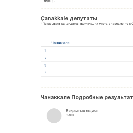
тире (-).
Çanakkale депутаты
* Показывает кандидатов, получивших места в парламенте в 
Чанаккале
1
2
3
4
Чанаккале Подробные результа
Вскрытые ящики
%100