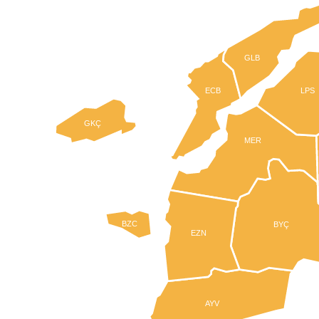
GLB
ECB
LPS
GKÇ
MER
BZC
BYÇ
EZN
AYV