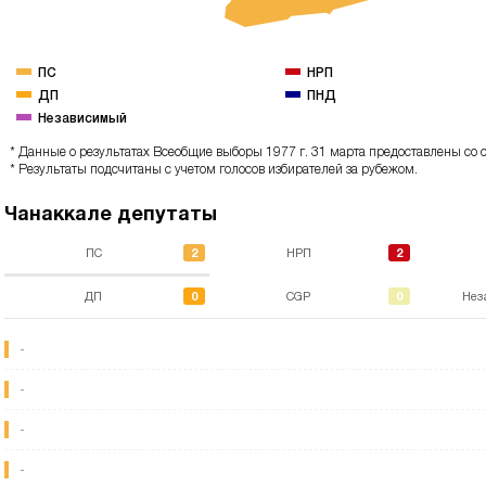
ПС
НРП
ДП
ПНД
Независимый
* Данные о результатах Всеобщие выборы 1977 г. 31 марта предоставлены со с
* Результаты подсчитаны с учетом голосов избирателей за рубежом.
Чанаккале депутаты
2
2
ПС
НРП
0
0
ДП
CGP
Нез
-
-
-
-