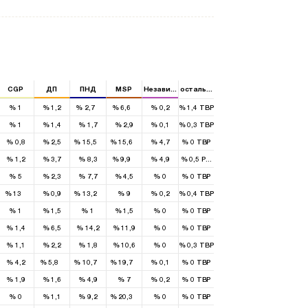
CGP
ДП
ПНД
MSP
Независимый
остальные
%
1
%
1,2
%
2,7
%
6,6
%
0,2
%
1,4
TBP
%
1
%
1,4
%
1,7
%
2,9
%
0,1
%
0,3
TBP
1
1
%
0,8
%
2,5
%
15,5
%
15,6
%
4,7
%
0
TBP
1
%
1,2
%
3,7
%
8,3
%
9,9
%
4,9
%
0,5
РПТ
%
5
%
2,3
%
7,7
%
4,5
%
0
%
0
TBP
1
1
%
13
%
0,9
%
13,2
%
9
%
0,2
%
0,4
TBP
%
1
%
1,5
%
1
%
1,5
%
0
%
0
TBP
%
1,4
%
6,5
%
14,2
%
11,9
%
0
%
0
TBP
%
1,1
%
2,2
%
1,8
%
10,6
%
0
%
0,3
TBP
1
2
3
%
4,2
%
5,8
%
10,7
%
19,7
%
0,1
%
0
TBP
%
1,9
%
1,6
%
4,9
%
7
%
0,2
%
0
TBP
1
%
0
%
1,1
%
9,2
%
20,3
%
0
%
0
TBP