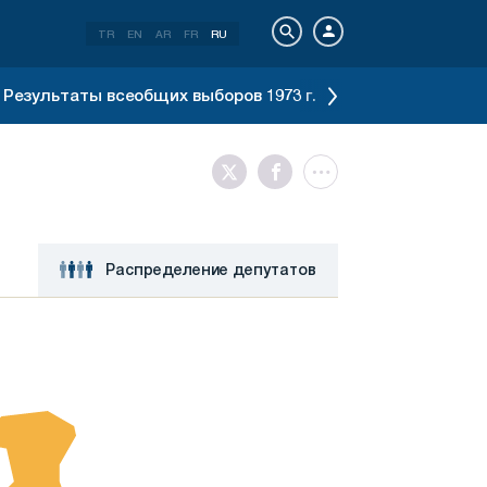
TR
EN
AR
FR
RU
Результаты всеобщих выборов 1973 г.
Результаты все
Распределение депутатов