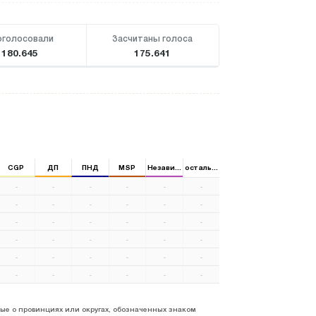
оголосовали
Засчитаны голоса
180.645
175.641
CGP
ДП
ПНД
MSP
Независимый
остальные
-
-
-
-
-
-
-
-
-
-
-
-
-
-
-
-
-
-
-
-
-
-
-
-
-
-
-
-
-
-
-
-
-
-
-
-
ые о провинциях или округах, обозначенных знаком