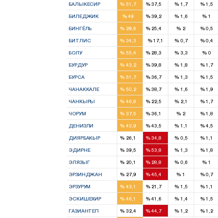
БАЛЫКЕСИР
%
51,7
%
37,5
%
1,7
%
1,5
1
1
БИЛЕДЖИК
%
49
%
39,2
%
1,6
%
1
1
1
БИНГЁЛЬ
%
29,6
%
25,4
%
2
%
0,5
1
БИТЛИС
%
34,3
%
17,1
%
0,7
%
0,4
3
2
БОЛУ
%
55,4
%
28,3
%
3,3
%
0
1
1
БУРДУР
%
43,2
%
39,8
%
1,8
%
1,7
7
4
БУРСА
%
51,7
%
36,7
%
1,3
%
1,5
2
2
ЧАНАККАЛЕ
%
50,2
%
38,7
%
1,6
%
1,9
2
1
ЧАНКЫРЫ
%
46,8
%
22,5
%
2,1
%
1,7
3
2
ЧОРУМ
%
37,5
%
36,1
%
2
%
1,8
3
3
ДЕНИЗЛИ
%
43,9
%
43,5
%
1,1
%
4,5
2
3
ДИЯРБАКЫР
%
26,1
%
34,8
%
0,5
%
1,1
2
2
ЭДИРНЕ
%
39,5
%
53,8
%
1,3
%
1,8
1
2
ЭЛЯЗЫГ
%
20,1
%
28,8
%
0,6
%
1
1
2
ЭРЗИНДЖАН
%
27,9
%
45,4
%
1
%
0,7
4
2
ЭРЗУРУМ
%
43,1
%
21,7
%
1,5
%
1,1
3
2
ЭСКИШЕХИР
%
46,1
%
41,6
%
1,4
%
1,5
3
4
ГАЗИАНТЕП
%
32,4
%
44,7
%
1,2
%
1,2
3
2