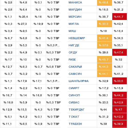
%
2,8
%
4,8
%
0,1
%
0
TBP
МАНИСА
%
48,6
%
38,7
1
2
%
2,8
%
6,4
%
0
%
0
TBP
МАРДИН
%
16,5
%
21,2
4
4
%
1,1
%
25,4
%
16
%
0
TBP
МЕРСИН
%
38,7
%
44,7
1
2
2
%
0,3
%
27,3
%
19,9
%
0
TBP
МУГЛА
%
50,3
%
42,4
1
1
%
3,4
%
9,5
%
0
%
0
TBP
МУШ
%
18
%
16,4
2
1
%
6,7
%
6,8
%
0
%
0
TBP
НЕВШЕХИР
%
41,4
%
34,5
2
2
%
2,9
%
5,5
%
0
%
0,3
РПТ
НИГДЕ
%
37,8
%
35,1
3
4
%
2,2
%
4,9
%
0,1
%
0,3
TBP
ОРДУ
%
29,6
%
47,4
2
2
%
17
%
10
%
0
%
0
TBP
РИЗЕ
%
45,7
%
32
1
3
2
%
12,7
%
8,3
%
0,7
%
0,8
TBP
САКАРЬЯ
%
44,3
%
36,1
5
5
%
3,7
%
3,2
%
0
%
0
TBP
САМСУН
%
44,1
%
41,2
1
1
3
3
%
1,1
%
17,9
%
17,1
%
1,5
РПТ
ШАНЛЫУРФА
%
32,9
%
33,5
1
1
%
1,4
%
2,2
%
0,1
%
0
TBP
СИИРТ
%
17,2
%
15,9
1
1
1
2
%
18,7
%
14
%
16,8
%
0
TBP
СИНОП
%
38,1
%
44,2
2
4
%
18,8
%
5,9
%
0
%
0,3
TBP
СИВАС
%
23,5
%
42,9
1
1
2
2
%
12,9
%
15,5
%
4,3
%
0
TBP
ТЕКИРДАГ
%
44
%
47
2
4
%
5,1
%
4,2
%
0,1
%
0
TBP
ТОКАТ
%
31,2
%
42,2
1
3
4
%
11,1
%
8,5
%
0,9
%
0
TBP
ТРАБЗОН
%
39
%
39,9
2