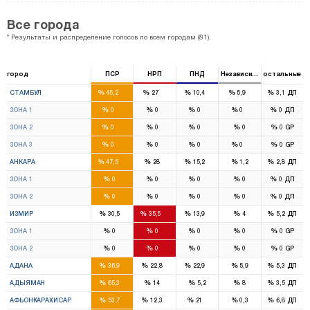
Все города
* Результаты и распределение голосов по всем городам (81).
город
ПСР
НРП
ПНД
Независимый
остальные
39
22
7
2
%
%
%
%
%
СТАМБУЛ
45,2
27
10,4
5,9
3,1
ДП
13
8
2
1
%
%
%
%
%
ЗОНА 1
0
0
0
0
0
ДП
12
7
2
%
%
%
%
%
ЗОНА 2
0
0
0
0
0
GP
14
7
3
1
%
%
%
%
%
ЗОНА 3
0
0
0
0
0
GP
16
9
4
%
%
%
%
%
АНКАРА
47,5
28
15,2
1,2
2,8
ДП
8
5
2
%
%
%
%
%
ЗОНА 1
0
0
0
0
0
ДП
8
4
2
%
%
%
%
%
ЗОНА 2
0
0
0
0
0
ДП
9
11
4
%
%
%
%
%
ИЗМИР
30,5
35,5
13,9
4
5,2
ДП
5
5
2
%
%
%
%
%
ЗОНА 1
0
0
0
0
0
GP
4
6
2
%
%
%
%
%
ЗОНА 2
0
0
0
0
0
GP
6
4
4
%
%
%
%
%
АДАНА
36,9
22,8
22,9
5,9
5,3
ДП
4
1
%
%
%
%
%
АДЫЯМАН
65,3
14
5,2
8
3,5
ДП
5
1
1
%
%
%
%
%
АФЬОНКАРАХИСАР
53,7
12,3
21
0,3
6,8
ДП
5