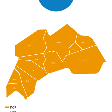
AĞL
MER
YŞV
ÇLT
KML
BCK
KMR
TFN
GLH
ÇVD
ALY
ПСР