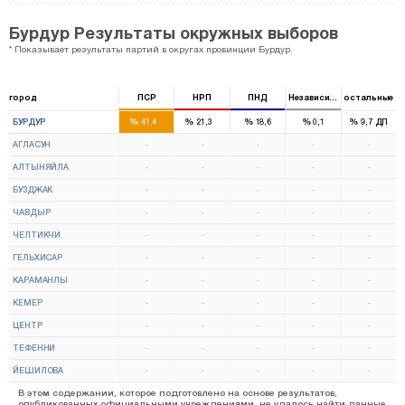
Бурдур Результаты окружных выборов
* Показывает результаты партий в округах провинции Бурдур.
город
ПСР
НРП
ПНД
Независимый
остальные
2
1
%
%
%
%
%
БУРДУР
41,4
21,3
18,6
0,1
9,7
ДП
АГЛАСУН
-
-
-
-
-
АЛТЫНЯЙЛА
-
-
-
-
-
БУЗДЖАК
-
-
-
-
-
ЧАВДЫР
-
-
-
-
-
ЧЕЛТИКЧИ
-
-
-
-
-
ГЕЛЬХИСАР
-
-
-
-
-
КАРАМАНЛЫ
-
-
-
-
-
КЕМЕР
-
-
-
-
-
ЦЕНТР
-
-
-
-
-
ТЕФЕННИ
-
-
-
-
-
ЙЕШИЛОВА
-
-
-
-
-
В этом содержании, которое подготовлено на основе результатов,
опубликованных официальными учреждениями, не удалось найти данные