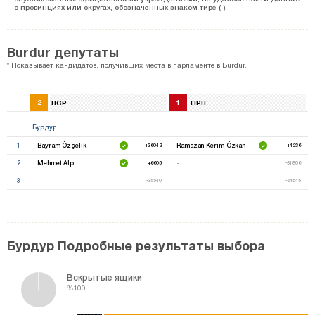
о провинциях или округах, обозначенных знаком тире (-).
Burdur депутаты
* Показывает кандидатов, получивших места в парламенте в Burdur.
2
ПСР
1
НРП
Бурдур
1
Bayram Özçelik
Ramazan Kerim Özkan
+36042
+4236
2
Mehmet Alp
-
+6605
-31806
3
-
-
-35540
-64545
Бурдур Подробные результаты выбора
Вскрытые ящики
%100