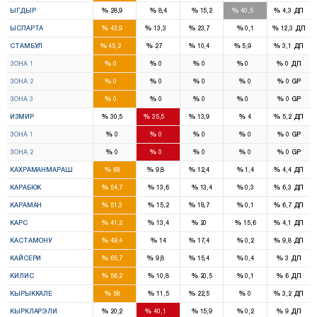
%
%
%
%
%
ЫГДЫР
28,9
8,4
15,2
40,5
4,3
ДП
3
1
1
%
%
%
%
%
ЫСПАРТА
43,9
13,3
23,7
0,1
12,3
ДП
39
22
7
2
%
%
%
%
%
СТАМБУЛ
45,2
27
10,4
5,9
3,1
ДП
13
8
2
1
%
%
%
%
%
ЗОНА 1
0
0
0
0
0
ДП
12
7
2
%
%
%
%
%
ЗОНА 2
0
0
0
0
0
GP
14
7
3
1
%
%
%
%
%
ЗОНА 3
0
0
0
0
0
GP
9
11
4
%
%
%
%
%
ИЗМИР
30,5
35,5
13,9
4
5,2
ДП
5
5
2
%
%
%
%
%
ЗОНА 1
0
0
0
0
0
GP
4
6
2
%
%
%
%
%
ЗОНА 2
0
0
0
0
0
GP
6
1
1
%
%
%
%
%
КАХРАМАНМАРАШ
68
9,8
12,4
1,4
4,4
ДП
3
%
%
%
%
%
КАРАБЮК
54,7
13,6
13,4
0,3
6,3
ДП
2
1
%
%
%
%
%
КАРАМАН
51,3
15,2
18,7
0,1
6,7
ДП
2
1
%
%
%
%
%
КАРС
41,2
13,4
20
15,6
4,1
ДП
3
1
%
%
%
%
%
КАСТАМОНУ
49,4
14
17,4
0,2
9,8
ДП
6
1
1
%
%
%
%
%
КАЙСЕРИ
65,7
9,8
15,4
0,4
3
ДП
2
%
%
%
%
%
КИЛИС
56,2
10,8
20,5
0,1
6
ДП
3
1
%
%
%
%
%
КЫРЫККАЛЕ
58
11,5
22,5
0
3,2
ДП
1
2
%
%
%
%
%
КЫРКЛАРЭЛИ
20,2
40,1
15,9
0,2
9
ДП