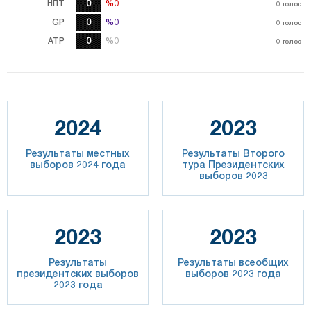
НПТ
0
%0
%0
0
голос
GP
0
%0
%0
0
голос
ATP
0
%0
%0
0
голос
2024
2023
Результаты местных
Результаты Второго
выборов 2024 года
тура Президентских
выборов 2023
2023
2023
Результаты
Результаты всеобщих
президентских выборов
выборов 2023 года
2023 года