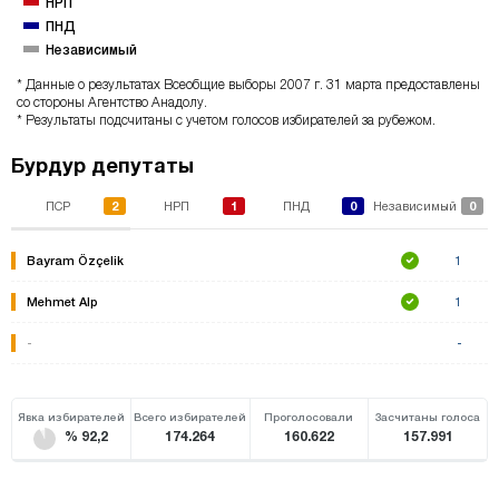
НРП
ПНД
Независимый
* Данные о результатах Всеобщие выборы 2007 г. 31 марта предоставлены
со стороны Агентство Анадолу.
* Результаты подсчитаны с учетом голосов избирателей за рубежом.
Бурдур депутаты
2
1
0
0
ПСР
НРП
ПНД
Независимый
Bayram Özçelik
1
Mehmet Alp
1
-
-
Явка избирателей
Всего избирателей
Проголосовали
Засчитаны голоса
% 92,2
174.264
160.622
157.991