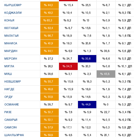
2
1
%
%
%
%
%
КЫРШЕХИР
44,3
15,4
25,5
6,7
2,1
ДП
6
2
1
%
%
%
%
%
КОДЖАЭЛИ
49,3
19,4
10,5
2,1
8,3
ПБ
13
1
2
%
%
%
%
%
КОНЬЯ
65,3
8,2
13
0,9
5,9
ДП
5
1
%
%
%
%
%
КЮТАХЬЯ
62,4
8,7
15,8
0,1
6,7
ДП
6
1
%
%
%
%
%
МАЛАТЬЯ
66,7
18,9
7,6
1,8
1,6
ПБ
5
2
3
%
%
%
%
%
МАНИСА
40,9
19,3
20,6
1,7
9,1
ДП
4
2
%
%
%
%
%
МАРДИН
44,1
6,9
1,3
38,8
5,6
ДП
4
4
4
%
%
%
%
%
МЕРСИН
27,2
24,7
30,6
6,6
5,5
ДП
2
3
1
%
%
%
%
%
МУГЛА
26,3
34,5
20,3
0,6
10,1
ДП
2
2
%
%
%
%
%
МУШ
38,6
3,1
2,3
45,8
6,1
ДП
3
%
%
%
%
%
НЕВШЕХИР
55,7
15,8
18,3
0,2
3,3
ПБ
2
1
%
%
%
%
%
НИГДЕ
48,6
15,9
18,9
1,8
7,4
ДП
5
1
1
%
%
%
%
%
ОРДУ
55,8
15,9
14,8
0,2
5,2
ДП
2
2
%
%
%
%
%
ОСМАНИЕ
38,7
9,7
44,9
0
3,3
ДП
2
1
%
%
%
%
%
РИЗЕ
53,7
7,6
5,9
22,7
3,4
ПБ
5
1
%
%
%
%
%
САКАРЬЯ
53,1
9,2
11,4
0,5
6,2
ПБ
6
2
1
%
%
%
%
%
САМСУН
57,9
17,1
12,2
0,3
5,8
ДП
9
2
%
%
%
%
%
ШАНЛЫУРФА
59,8
4,8
5,4
20,1
6,3
ДП