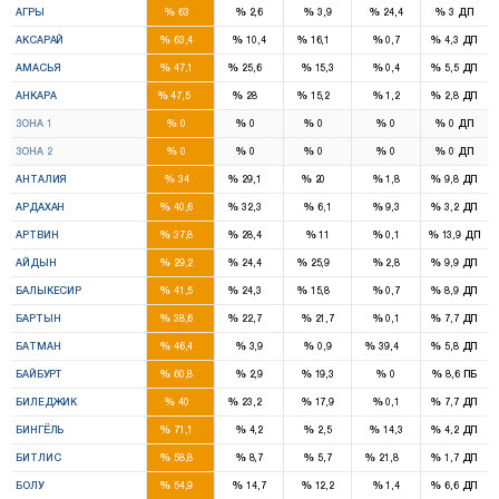
%
%
%
%
%
АГРЫ
63
2,6
3,9
24,4
3
ДП
3
1
%
%
%
%
%
АКСАРАЙ
63,4
10,4
16,1
0,7
4,3
ДП
2
1
%
%
%
%
%
АМАСЬЯ
47,1
25,6
15,3
0,4
5,5
ДП
16
9
4
%
%
%
%
%
АНКАРА
47,5
28
15,2
1,2
2,8
ДП
8
5
2
%
%
%
%
%
ЗОНА 1
0
0
0
0
0
ДП
8
4
2
%
%
%
%
%
ЗОНА 2
0
0
0
0
0
ДП
5
5
3
%
%
%
%
%
АНТАЛИЯ
34
29,1
20
1,8
9,8
ДП
1
1
%
%
%
%
%
АРДАХАН
40,6
32,3
6,1
9,3
3,2
ДП
1
1
%
%
%
%
%
АРТВИН
37,8
28,4
11
0,1
13,9
ДП
3
2
3
%
%
%
%
%
АЙДЫН
29,2
24,4
25,9
2,8
9,9
ДП
5
2
1
%
%
%
%
%
БАЛЫКЕСИР
41,5
24,3
15,8
0,7
8,9
ДП
1
1
%
%
%
%
%
БАРТЫН
38,6
22,7
21,7
0,1
7,7
ДП
2
2
%
%
%
%
%
БАТМАН
46,4
3,9
0,9
39,4
5,8
ДП
2
%
%
%
%
%
БАЙБУРТ
60,8
2,9
19,3
0
8,6
ПБ
1
1
%
%
%
%
%
БИЛЕДЖИК
40
23,2
17,9
0,1
7,7
ДП
3
%
%
%
%
%
БИНГЁЛЬ
71,1
4,2
2,5
14,3
4,2
ДП
3
1
%
%
%
%
%
БИТЛИС
58,8
8,7
5,7
21,8
1,7
ДП
3
%
%
%
%
%
БОЛУ
54,9
14,7
12,2
1,4
6,6
ДП
2
1