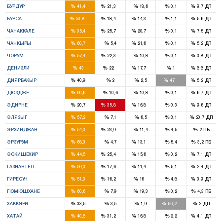
%
%
%
%
%
БУРДУР
41,4
21,3
18,6
0,1
9,7
ДП
10
3
3
%
%
%
%
%
БУРСА
50,8
18,4
14,3
1,1
5,6
ДП
2
1
1
%
%
%
%
%
ЧАНАККАЛЕ
35,4
25,7
20,7
0,1
7,5
ДП
2
1
%
%
%
%
%
ЧАНКЫРЫ
60,7
5,4
21,6
0,1
5,2
ДП
4
1
%
%
%
%
%
ЧОРУМ
57,4
22,3
10,8
0,1
3,8
ДП
4
2
1
%
%
%
%
%
ДЕНИЗЛИ
43
22
17,7
1
8,8
ДП
6
4
%
%
%
%
%
ДИЯРБАКЫР
40,9
2
2,5
47
5,2
ДП
3
%
%
%
%
%
ДЮЗДЖЕ
60,6
10,6
10,8
0,1
6,7
ДП
1
2
1
%
%
%
%
%
ЭДИРНЕ
20,7
35,8
16,8
0,3
9,6
ДП
5
%
%
%
%
%
ЭЛЯЗЫГ
57,2
7,1
6,5
3,1
20,7
ДП
2
1
%
%
%
%
%
ЭРЗИНДЖАН
54,3
23,9
11,4
4,5
2
ПБ
6
1
%
%
%
%
%
ЭРЗУРУМ
68,3
4,7
13,1
5,4
3,2
ПБ
3
2
1
%
%
%
%
%
ЭСКИШЕХИР
44,5
25,4
15,6
0,2
7,1
ДП
7
2
1
%
%
%
%
%
ГАЗИАНТЕП
59,3
17,6
11,4
5,1
2,4
ДП
3
1
1
%
%
%
%
%
ГИРЕСУН
51,3
16,2
16
4,8
3,9
ДП
2
%
%
%
%
%
ГЮМЮШХАНЕ
60,6
7,9
19,3
0,2
4,3
ПБ
2
1
%
%
%
%
%
ХАККЯРИ
33,5
3,5
1,9
56,2
2
ДП
5
3
2
%
%
%
%
%
ХАТАЙ
40,8
31,2
16,8
2,2
4,1
ДП
1
1