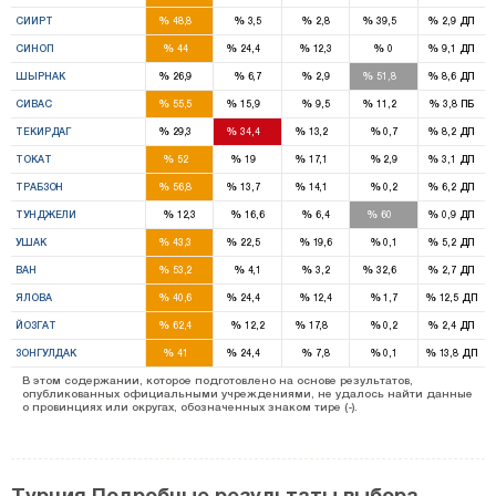
2
1
%
%
%
%
%
СИИРТ
48,8
3,5
2,8
39,5
2,9
ДП
2
1
%
%
%
%
%
СИНОП
44
24,4
12,3
0
9,1
ДП
1
2
%
%
%
%
%
ШЫРНАК
26,9
6,7
2,9
51,8
8,6
ДП
4
1
1
%
%
%
%
%
СИВАС
55,5
15,9
9,5
11,2
3,8
ПБ
2
2
1
%
%
%
%
%
ТЕКИРДАГ
29,3
34,4
13,2
0,7
8,2
ДП
5
1
1
%
%
%
%
%
ТОКАТ
52
19
17,1
2,9
3,1
ДП
6
1
1
%
%
%
%
%
ТРАБЗОН
56,8
13,7
14,1
0,2
6,2
ДП
2
%
%
%
%
%
ТУНДЖЕЛИ
12,3
16,6
6,4
60
0,9
ДП
2
1
%
%
%
%
%
УШАК
43,3
22,5
19,6
0,1
5,2
ДП
5
2
%
%
%
%
%
ВАН
53,2
4,1
3,2
32,6
2,7
ДП
1
1
%
%
%
%
%
ЯЛОВА
40,6
24,4
12,4
1,7
12,5
ДП
5
1
%
%
%
%
%
ЙОЗГАТ
62,4
12,2
17,8
0,2
2,4
ДП
3
2
%
%
%
%
%
ЗОНГУЛДАК
41
24,4
7,8
0,1
13,8
ДП
В этом содержании, которое подготовлено на основе результатов,
опубликованных официальными учреждениями, не удалось найти данные
о провинциях или округах, обозначенных знаком тире (-).
Турция Подробные результаты выбора