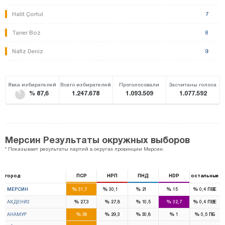
Halit Çortul
7
Taner Boz
8
Nafiz Deniz
9
Явка избирателей
Всего избирателей
Проголосовали
Засчитаны голоса
% 87,6
1.247.678
1.093.509
1.077.592
Мерсин Результаты окружных выборов
* Показывает результаты партий в округах провинции Мерсин.
город
ПСР
НРП
ПНД
HDP
остальные
4
4
2
1
%
%
%
%
%
МЕРСИН
31,7
30,1
21
15
0,4
ПВЕ
%
%
%
%
%
АКДЕНИЗ
27,3
27,8
10,5
32,7
0,4
ПВЕ
%
%
%
%
%
АНАМУР
36
29,3
30,8
1
0,5
ПБ