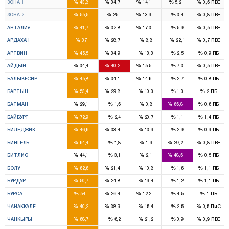
%
%
%
%
%
ЗОНА 1
43,8
34,7
14,1
5,2
0,6
ПВЕ
8
4
2
%
%
%
%
%
ЗОНА 2
55,5
25
13,9
3,4
0,8
ПВЕ
7
5
2
%
%
%
%
%
АНТАЛИЯ
41,7
32,8
17,3
5,9
0,5
ПВЕ
1
1
%
%
%
%
%
АРДАХАН
37
28,7
8,8
22,1
0,7
ПВЕ
1
1
%
%
%
%
%
АРТВИН
45,5
34,9
13,3
2,5
0,9
ПБ
3
3
1
%
%
%
%
%
АЙДЫН
34,4
40,2
15,5
7,3
0,5
ПВЕ
4
3
1
%
%
%
%
%
БАЛЫКЕСИР
45,8
34,1
14,6
2,7
0,8
ПБ
1
1
%
%
%
%
%
БАРТЫН
53,4
29,8
10,3
1,3
2
ПБ
1
3
%
%
%
%
%
БАТМАН
29,1
1,6
0,8
66,8
0,6
ПБ
2
%
%
%
%
%
БАЙБУРТ
72,9
2,4
20,7
1,1
1,4
ПБ
1
1
%
%
%
%
%
БИЛЕДЖИК
46,6
33,4
13,9
2,9
0,9
ПБ
2
1
%
%
%
%
%
БИНГЁЛЬ
64,4
1,8
1,9
29,2
0,8
ПВЕ
1
2
%
%
%
%
%
БИТЛИС
44,1
3,1
2,1
48,6
0,5
ПБ
2
1
%
%
%
%
%
БОЛУ
62,6
21,4
10,8
1,6
1,1
ПБ
2
1
%
%
%
%
%
БУРДУР
50,7
24,8
19,4
1,2
1,1
ПБ
11
5
2
%
%
%
%
%
БУРСА
54
26,4
12,2
4,5
1
ПБ
2
2
%
%
%
%
%
ЧАНАККАЛЕ
40,2
38,9
15,4
2,5
0,5
ПиС
2
%
%
%
%
%
ЧАНКЫРЫ
68,7
6,2
21,2
0,9
0,9
ПВЕ
3
1