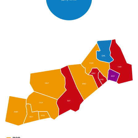
ÇML
TOR
TAR
MEZ
AKD
YNŞ
MUT
ERD
SLF
GLN
ANM
AYD
BZY