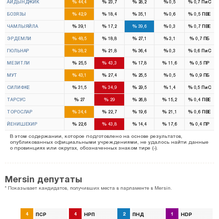
%
%
%
%
%
АЙДЫНДЖИК
44,4
23,7
28,2
0,5
0,7
ПиС
%
%
%
%
%
БОЗЯЗЫ
42,9
18,4
35,1
0,6
0,5
ПВЕ
%
%
%
%
%
ЧАМЛЫЯЙЛА
39,1
17,2
39,6
0,3
0,7
ПВЕ
%
%
%
%
%
ЭРДЕМЛИ
48,5
18,8
27,1
3,1
0,7
ПБ
%
%
%
%
%
ГЮЛЬНАР
38,2
21,8
36,4
0,3
0,6
ПиС
%
%
%
%
%
МЕЗИТЛИ
25,5
43,3
17,8
11,6
0,5
ПР
%
%
%
%
%
МУТ
43,1
27,4
25,5
0,5
0,9
ПБ
%
%
%
%
%
СИЛИФКЕ
31,5
34,9
29,5
1,4
0,5
ПиС
%
%
%
%
%
ТАРСУС
27
29
26,8
15,2
0,4
ПВЕ
%
%
%
%
%
ТОРОСЛАР
34,4
22,7
19,6
21,1
0,6
ПВЕ
%
%
%
%
%
ЙЕНИШЕХИР
22,6
43,8
14,4
17,6
0,4
ПР
В этом содержании, которое подготовлено на основе результатов,
опубликованных официальными учреждениями, не удалось найти данные
о провинциях или округах, обозначенных знаком тире (-).
Mersin депутаты
* Показывает кандидатов, получивших места в парламенте в Mersin.
4
ПСР
4
НРП
2
ПНД
1
HDP