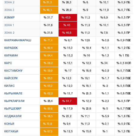
%
%
%
%
%
ЗОНА 2
51,3
28,3
8
10,1
0,9
ПБ
16
9
3
3
%
%
%
%
%
ЗОНА 3
48,1
28,9
9
11,9
0,7
ПБ
8
14
2
2
%
%
%
%
%
ИЗМИР
31,7
45,9
11,2
8,9
0,5
ПР
4
7
1
1
%
%
%
%
%
ЗОНА 1
31,6
45
11,2
10,1
0,5
ПР
4
7
1
1
%
%
%
%
%
ЗОНА 2
31,8
46,8
11,3
7,8
0,5
ПР
7
1
%
%
%
%
%
КАХРАМАНМАРАШ
71,4
9,7
12,8
3,8
0,9
ПВЕ
2
%
%
%
%
%
КАРАБЮК
60,4
15,3
19,4
1,1
1,2
ПБ
2
%
%
%
%
%
КАРАМАН
64,4
15,2
16
1,3
1
ПБ
2
1
%
%
%
%
%
КАРС
36,2
15,1
12,3
34
0,5
НОП
3
%
%
%
%
%
КАСТАМОНУ
59,9
17
18,6
0,9
0,7
ПВЕ
7
1
1
%
%
%
%
%
КАЙСЕРИ
65,3
12,3
18,1
1,7
0,9
ПВЕ
2
%
%
%
%
%
КИЛИС
65,3
12,3
18,1
2
0,5
ПВЕ
3
%
%
%
%
%
КЫРЫККАЛЕ
62,2
13,7
20,5
1,1
0,8
ПВЕ
1
2
%
%
%
%
%
КЫРКЛАРЭЛИ
28,4
54,7
12,2
2,3
0,5
ПР
2
%
%
%
%
%
КЫРШЕХИР
50,8
17,9
23,8
5
0,7
ПВЕ
7
3
1
%
%
%
%
%
КОДЖАЭЛИ
56,5
23,2
11,1
5,9
1,6
ПБ
12
1
1
%
%
%
%
%
КОНЬЯ
73,9
9,4
11,3
3,1
0,9
ПБ
4
%
%
%
%
%
КЮТАХЬЯ
67,3
12,5
15,6
1
1,3
ПБ
5
1