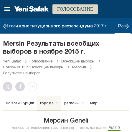
ГОЛОСОВАНИЕ
Итоги конституционного референдума 2017 г.
Резул
Mersin Результаты всеобщих
выборов в ноябре 2015 г.
Yeni Şafak
Голосование
Всеобщие выборы
Ноябрь 2015 г. Всеобщие выборы
Мерсин
Результаты выборов
По всей Турции
города
регионы
Мир
Мерсин Geneli
%100
последние обновления: 12:30, 3 ноября
Вскрытые ящики: