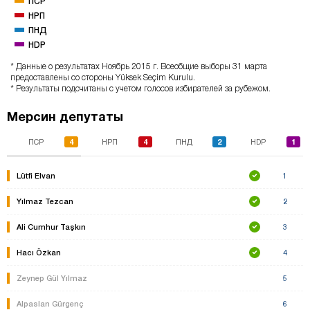
ПСР
НРП
ПНД
HDP
* Данные о результатах Ноябрь 2015 г. Всеобщие выборы 31 марта
предоставлены со стороны Yüksek Seçim Kurulu.
* Результаты подсчитаны с учетом голосов избирателей за рубежом.
Мерсин депутаты
4
4
2
1
ПСР
НРП
ПНД
HDP
Lütfi Elvan
1
Yılmaz Tezcan
2
Ali Cumhur Taşkın
3
Hacı Özkan
4
Zeynep Gül Yılmaz
5
Alpaslan Gürgenç
6