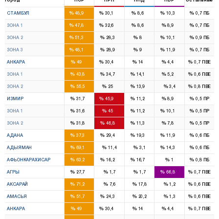
46
28
7
7
%
%
%
%
%
СТАМБУЛ
48,9
30,1
8,6
10,3
0,7
ПБ
16
11
2
2
%
%
%
%
%
ЗОНА 1
47,8
32,6
8,6
8,9
0,7
ПБ
14
8
2
2
%
%
%
%
%
ЗОНА 2
51,3
28,3
8
10,1
0,9
ПБ
16
9
3
3
%
%
%
%
%
ЗОНА 3
48,1
28,9
9
11,9
0,7
ПБ
16
11
4
1
%
%
%
%
%
АНКАРА
49
30,4
14
4,4
0,7
ПВЕ
8
7
2
1
%
%
%
%
%
ЗОНА 1
43,8
34,7
14,1
5,2
0,6
ПВЕ
8
4
2
%
%
%
%
%
ЗОНА 2
55,5
25
13,9
3,4
0,8
ПВЕ
8
14
2
2
%
%
%
%
%
ИЗМИР
31,7
45,9
11,2
8,9
0,5
ПР
4
7
1
1
%
%
%
%
%
ЗОНА 1
31,6
45
11,2
10,1
0,5
ПР
4
7
1
1
%
%
%
%
%
ЗОНА 2
31,8
46,8
11,3
7,8
0,5
ПР
6
4
3
1
%
%
%
%
%
АДАНА
37,3
29,4
19,3
11,9
0,6
ПБ
4
1
%
%
%
%
%
АДЫЯМАН
69,1
11,4
3,1
14,3
0,6
ПБ
3
1
1
%
%
%
%
%
АФЬОНКАРАХИСАР
63,2
16,2
16,7
1
0,8
ПБ
1
3
%
%
%
%
%
АГРЫ
27,7
1,7
1,7
66,8
0,7
ПВЕ
3
%
%
%
%
%
АКСАРАЙ
71,2
7,6
17,8
1,2
0,6
ПВЕ
2
1
%
%
%
%
%
АМАСЬЯ
51,7
24,3
20,2
1,3
0,6
ПВЕ
16
11
4
1
%
%
%
%
%
АНКАРА
49
30,4
14
4,4
0,7
ПВЕ
8
7
2
1