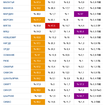
%
%
%
%
%
МАЛАТЬЯ
67,4
15,3
9,2
5,9
0,6
ПВЕ
5
3
1
%
%
%
%
%
МАНИСА
44,3
29,4
17,7
5,7
0,6
ПВЕ
2
4
%
%
%
%
%
МАРДИН
29,3
1,7
1
67
0,3
ПВЕ
4
4
2
1
%
%
%
%
%
МЕРСИН
31,7
30,1
21
15
0,4
ПВЕ
2
3
1
%
%
%
%
%
МУГЛА
30,6
47,5
14,7
4,4
0,5
ПР
1
2
%
%
%
%
%
МУШ
34,5
1,7
1,4
60,6
0,5
ПВЕ
3
%
%
%
%
%
НЕВШЕХИР
62,6
15,2
18
1,4
0,8
ПВЕ
2
1
%
%
%
%
%
НИГДЕ
57,1
20,3
18,5
1,2
0,8
ПБ
4
1
%
%
%
%
%
ОРДУ
63,1
24,3
9,4
0,9
0,7
ПБ
2
2
%
%
%
%
%
ОСМАНИЕ
47
13,6
33,8
3,1
0,6
ПВЕ
3
%
%
%
%
%
РИЗЕ
75,4
14,9
5,4
1
1,5
ПБ
5
1
1
%
%
%
%
%
САКАРЬЯ
67,3
15,4
12,1
2,1
1,3
ПБ
6
2
1
%
%
%
%
%
САМСУН
63,5
20,3
12,3
1,1
0,9
ПБ
9
3
%
%
%
%
%
ШАНЛЫУРФА
64,3
3,1
2,9
28,2
0,4
ПВЕ
1
2
%
%
%
%
%
СИИРТ
37,2
2
1,7
57,2
0,5
ПВЕ
1
1
%
%
%
%
%
СИНОП
56,3
29,4
8,7
1,3
0,9
ПиС
4
%
%
%
%
%
ШЫРНАК
12,3
1,5
1,4
83,7
0,3
НОП
4
1
%
%
%
%
%
СИВАС
68,3
14,8
11,7
1,4
2
ПВЕ
3
3