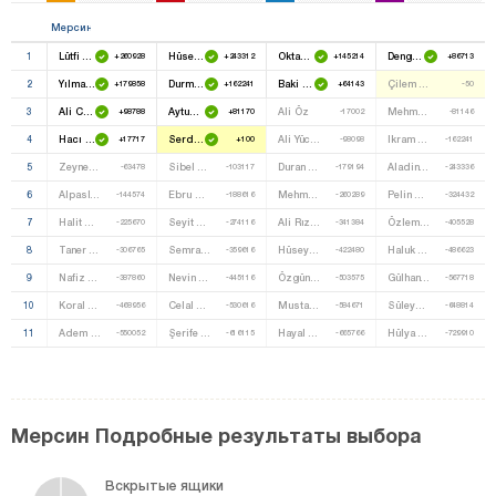
Мерсин
1
Lütfi Elvan
Hüseyin Çamak
Oktay Öztürk
Dengir Mir Fırat
+260928
+243312
+145214
+86713
2
Yılmaz Tezcan
Durmuş Fikri Sağlar
Baki Şimşek
Çilem Öz Küçükkeleş
+179858
+162241
+64143
-50
3
Ali Cumhur Taşkın
Aytuğ Atıcı
Ali Öz
Mehmet Alıç
+98788
+81170
-17002
-81146
4
Hacı Özkan
Serdal Kuyucuoğlu
Ali Yücelen
Ikram Vural
+17717
+100
-98098
-162241
5
Zeynep Gül Yılmaz
Sibel Gazi Tabel
Duran Kara
Aladin Ateş
-63478
-103117
-179194
-243336
6
Alpaslan Gürgenç
Ebru Çalışkan
Mehmet Ali Gökmen
Pelin Kahiloğulları
-144574
-188616
-260289
-324432
7
Halit Çortul
Seyit Özananar
Ali Rıza Bozkurt
Özlem Şen
-225670
-274116
-341384
-405528
8
Taner Boz
Semra Kabasakal
Hüseyin Ateş
Haluk Çeliktaş
-306765
-359616
-422480
-486623
9
Nafiz Deniz
Nevin Zaimoğlu
Özgün Özcan
Gülhan Özlü
-387860
-445116
-503575
-567718
10
Koral Parça
Celal Çelik
Mustafa Kunt
Süleyman Eroğlu
-468956
-530616
-584671
-648814
11
Adem Ali Keskin
Şerife Arıcı Yıldız
Hayal Funda Önder
Hülya Doğan
-550052
-616115
-665766
-729910
Мерсин Подробные результаты выбора
Вскрытые ящики