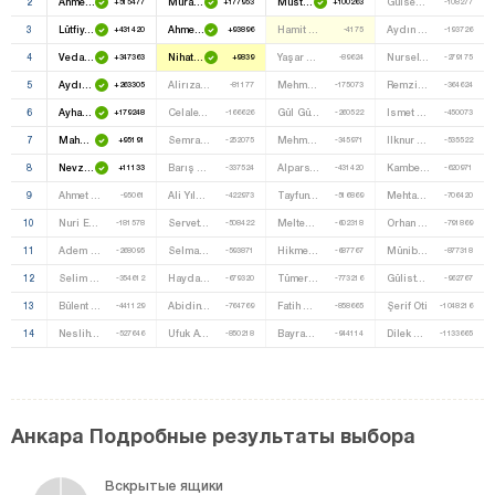
2
Ahmet Iyimaya
Murat Emir
Mustafa Mit
Gülsen Ülker
+515477
+177953
+100263
-108277
3
Lütfiye Selva Çam
Ahmet Haluk Koç
Hamit Ayanoğlu
Aydın Çubukçu
+431420
+93896
-4175
-193726
4
Vedat Bilgin
Nihat Yeşil
Yaşar Yıldırım
Nursel Öztürk
+347363
+9839
-89624
-279175
5
Aydın Ünal
Alirıza Erbay
Mehmet Damar
Remziye Güçlü
+263305
-81177
-175073
-364624
6
Ayhan Yılmaz
Celalettin Koç
Gül Gülser Kılıçarslan
Ismet Yalçınkaya
+179248
-166626
-260522
-450073
7
Mahmut Sami Mallı
Semra Dinçer
Mehmet Ali Tanrıverdi
Ilknur Yılmaz
+95191
-252075
-345971
-535522
8
Nevzat Ceylan
Barış Ozan Vural
Alparslan Sucu
Kamber Ateş
+11133
-337524
-431420
-620971
9
Ahmet Baba
Ali Yılmaz
Tayfun Ünal
Mehtap Özkan Deliduman
-95061
-422973
-516869
-706420
10
Nuri Elibol
Servet Ünsal
Meltem Hatice Uluç
Orhan Çelebi
-181578
-508422
-602318
-791869
11
Adem Ceylan
Selma Ergen
Hikmet Durgut
Münibe Koç
-268095
-593871
-687767
-877318
12
Selim Cerrah
Haydar Doğan
Tümer Zeytin
Gülistan Aydoğdu
-354612
-679320
-773216
-962767
13
Bülent Yağmur
Abidin Şahin
Fatih Gözüm
Şerif Oti
-441129
-764769
-858665
-1048216
14
Neslihan Cenk
Ufuk Ataç
Bayramali Temizer
Dilek Ertürk
-527646
-850218
-944114
-1133665
Анкара Подробные результаты выбора
Вскрытые ящики