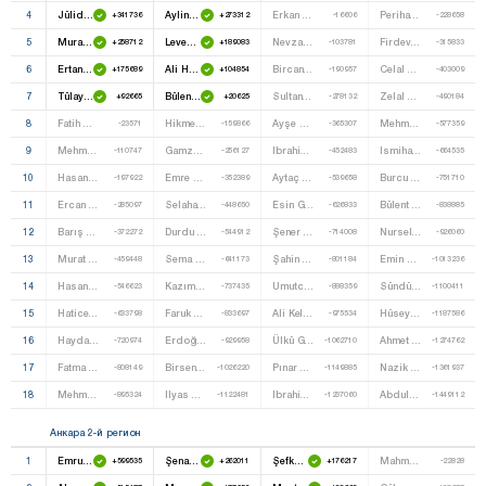
4
Jülide Sarıeroğlu
Aylin Nazlıaka
Erkan Haberal
Perihan Kiraz
+341736
+273312
-16606
-228658
5
Murat Alparslan
Levent Gök
Nevzat Aypek
Firdevs Kantar
+258712
+189083
-103781
-315833
6
Ertan Aydın
Ali Haydar Hakverdi
Bircan Akyıldız
Celal Demir
+175689
+104854
-190957
-403009
7
Tülay Selamoğlu
Bülent Kuşoğlu
Sultan Gündüz
Zelal Deniz Demir
+92665
+20625
-278132
-490184
8
Fatih Şahin
Hikmet Tepe
Ayşe Sibel Ersoy
Mehmet Tekin Okay
-23571
-159866
-365307
-577359
9
Mehmet Emin Zararsız
Gamze Taşcıer
Ibrahim Çiftçi
Ismihan Sarıateş
-110747
-256127
-452483
-664535
10
Hasan Albayrak
Emre Doğan
Aytaç Özel
Burcu Yıldırım
-197922
-352389
-539658
-751710
11
Ercan Kınacı
Selahattin Emre
Esin Gürel
Bülent Durukan
-285097
-448650
-626833
-838885
12
Barış Aydın
Durdu Özbolat
Şener Beşiroğlu
Nursel Güvendir
-372272
-544912
-714008
-926060
13
Murat Köse
Sema Aksoy
Şahin Önalan
Emin Çarboğa
-459448
-641173
-801184
-1013236
14
Hasan Karagöz
Kazım Sönmez
Umutcan Kaya
Sündüz Keleş
-546623
-737435
-888359
-1100411
15
Hatice Demirtaş
Faruk Özdemir
Ali Keleş
Hüseyin Ateş
-633798
-833697
-975534
-1187586
16
Haydar Şahin
Erdoğan Kılıç
Ülkü Gök Güven
Ahmet Demirel
-720974
-929958
-1062710
-1274762
17
Fatma Coşar Karacan
Birsen Temir
Pınar Günseven Gülsoy
Nazik Kılıç
-808149
-1026220
-1149885
-1361937
18
Mehmet Ali Canlı
Ilyas Güven Eroğlu
Ibrahim Kuş
Abdulkani Tatlısu
-895324
-1122481
-1237060
-1449112
Анкара 2-й регион
1
Emrullah Işler
Şenal Sarıhan
Şefkat Çetin
Mahmut Menduh Uyan
+599535
+262011
+176217
-22828