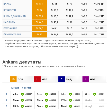
%
%
%
%
%
KAZAN
58,6
11
22
2,3
2,3
ПБ
%
%
%
%
%
КЕЧИОРЕН
47
23,5
19,1
3,9
2
ПБ
%
%
%
%
%
КЫЗЫЛДЖАХАМАМ
58,4
10,8
22,2
0,8
4,2
ПБ
%
%
%
%
%
НАЛЛЫХАН
44,8
25,7
23
0,7
1,7
ПБ
%
%
%
%
%
ПУРСАКЛАР
66,6
9,1
15
1,5
3
ПБ
%
%
%
%
%
ЙЕНИМАХАЛЛЕ
36
34,1
17,5
5,5
1,7
ПБ
В этом содержании, которое подготовлено на основе результатов,
опубликованных официальными учреждениями, не удалось найти данные
о провинциях или округах, обозначенных знаком тире (-).
Ankara депутаты
* Показывает кандидатов, получивших места в парламенте в Ankara.
15
ПСР
11
НРП
5
ПНД
1
HDP
Анкара 1-й регион
1
Yalçın Akdoğan
Ayşe Gülsün Bilgehan
Yıldırım Tuğrul Türkeş
Sırrı Süreyya Önder
+590807
+525998
+247866
+35814
2
Ahmet Gündoğdu
Necati Yılmaz
Zühal Topçu
Serkan Özkan
+507784
+441769
+163637
-54308
3
Ali Ihsan Arslan
Tekin Bingöl
Mustafa Erdem
Songül Erol Abdil
+424760
+357540
+79408
-141483