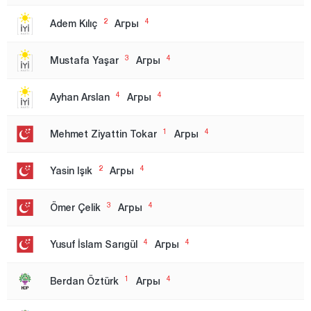
Бингёль
2
4
Adem Kılıç
Агры
Битлис
Болу
3
4
Mustafa Yaşar
Агры
Бурдур
4
4
Ayhan Arslan
Агры
Бурса
Зона 1
1
4
Mehmet Ziyattin Tokar
Агры
Зона 2
2
4
Yasin Işık
Агры
Чанаккале
Чанкыры
3
4
Ömer Çelik
Агры
Чорум
4
4
Yusuf İslam Sarıgül
Агры
Денизли
Диярбакыр
1
4
Berdan Öztürk
Агры
Дюздже