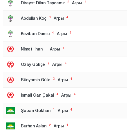
2
4
Dirayet Dilan Taşdemir
Агры
Эдирне
Элязыг
3
4
Abdullah Koç
Агры
Эрзинджан
4
4
Эрзурум
Keziban Dumlu
Агры
Эскишехир
1
4
Nimet İlhan
Агры
Газиантеп
2
4
Гиресун
Özay Gökçe
Агры
Гюмюшхане
3
4
Bünyamin Gülle
Агры
Хаккяри
Хатай
4
4
İsmail Can Çakal
Агры
Ыгдыр
1
4
Şaban Gökhan
Агры
Ыспарта
Стамбул
2
4
Burhan Aslan
Агры