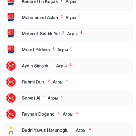
1
4
Kemalettin Koçak
Агры
Зона 1
2
4
Muhammed Aslan
Агры
Зона 2
Зона 3
3
4
Mehmet Sıddık Yel
Агры
Анталия
4
4
Murat Yıldırım
Агры
Ардахан
Артвин
1
4
Aydın Şimşek
Агры
Айдын
2
4
Rahmi Duru
Агры
Балыкесир
Бартын
3
4
Servet Al
Агры
Батман
4
4
Reyhan Doğancı
Агры
Байбурт
Биледжик
1
4
Bedri Yavuz Hatunoğlu
Агры