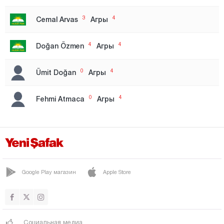
Зона 1
3
4
Cemal Arvas
Агры
Зона 2
Зона 3
4
4
Doğan Özmen
Агры
Измир
0
4
Ümit Doğan
Агры
Зона 1
Зона 2
0
4
Fehmi Atmaca
Агры
Кахраманмараш
Карабюк
Караман
Карс
Google Play магазин
Apple Store
Кастамону
Кайсери
Кырыккале
Социальная медиа