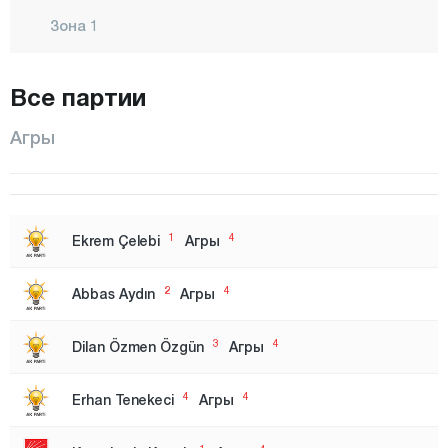
Зона 1
Зона 2
Все партии
Зона 3
Измир
Агры
Зона 1
Зона 2
Адана
1
4
Ekrem Çelebi
Агры
Адыяман
2
4
Abbas Aydın
Агры
Афьонкарахисар
Агры
3
4
Dilan Özmen Özgün
Агры
Аксарай
4
4
Erhan Tenekeci
Агры
Амасья
Анкара