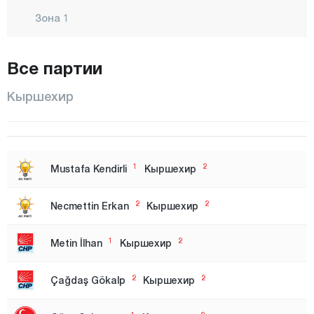
Зона 1
Зона 2
Все партии
Зона 3
Измир
Кыршехир
Зона 1
Зона 2
Адана
1
2
Mustafa Kendirli
Кыршехир
Адыяман
2
2
Necmettin Erkan
Кыршехир
Афьонкарахисар
Агры
1
2
Metin İlhan
Кыршехир
Аксарай
2
2
Çağdaş Gökalp
Кыршехир
Амасья
Анкара