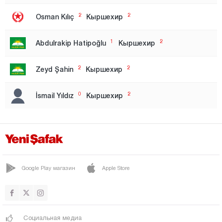
Бингёль
2
2
Osman Kılıç
Кыршехир
Битлис
Болу
1
2
Abdulrakip Hatipoğlu
Кыршехир
Бурдур
2
2
Zeyd Şahin
Кыршехир
Бурса
Зона 1
0
2
İsmail Yıldız
Кыршехир
Зона 2
Чанаккале
Чанкыры
Чорум
Google Play магазин
Apple Store
Денизли
Диярбакыр
Дюздже
Социальная медиа