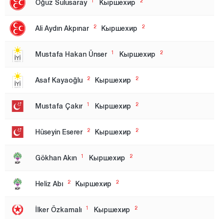
1
2
Oğuz Sulusaray
Кыршехир
Зона 1
2
2
Ali Aydın Akpınar
Кыршехир
Зона 2
Зона 3
1
2
Mustafa Hakan Ünser
Кыршехир
Анталия
2
2
Asaf Kayaoğlu
Кыршехир
Ардахан
Артвин
1
2
Mustafa Çakır
Кыршехир
Айдын
2
2
Hüseyin Eserer
Кыршехир
Балыкесир
Бартын
1
2
Gökhan Akın
Кыршехир
Батман
2
2
Heliz Abı
Кыршехир
Байбурт
Биледжик
1
2
İlker Özkamalı
Кыршехир