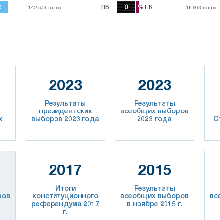
2
2
ПБ
0
%1,6
%1,6
142.509
142.509
голос
голос
16.503
16.503
голос
голос
2023
2023
Результаты
Результаты
президентских
всеобщих выборов
х
выборов 2023 года
2023 года
С
3
2017
2015
Итоги
Результаты
ров
конституционного
всеобщих выборов
вс
.
референдума 2017
в ноябре 2015 г.
г.