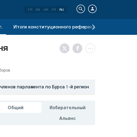
TR
EN
AR
FR
RU
.
Итоги конституционного референдума 2017 г.
Ре
ня
боров
членов парламента по Бурса 1-й регион
Общий
Избирательный
Альянс