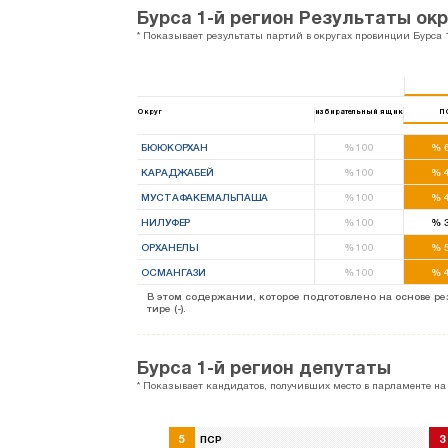
Бурса 1-й регион Результаты ок
* Показывает результаты партий в округах провинции Бурса 
Округ
избирательный ящик
П
БЮЮКОРХАН
%
100
%
6
КАРАДЖАБЕЙ
%
100
%
4
МУСТАФАКЕМАЛЬПАША
%
100
%
4
НИЛУФЕР
%
100
%
3
ОРХАНЕЛЫ
%
100
%
5
ОСМАНГАЗИ
%
100
%
4
В этом содержании, которое подготовлено на основе 
тире (-).
Бурса 1-й регион депутаты
* Показывает кандидатов, получивших место в парламенте на
5
3
ПСР