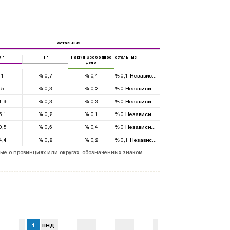
остальные
DP
ПР
Партия Свободное
остальные
дело
1
%
0,7
%
0,4
%
0,1
Независимый
5
%
0,3
%
0,2
%
0
Независимый
1,9
%
0,3
%
0,3
%
0
Независимый
5,1
%
0,2
%
0,1
%
0
Независимый
0,5
%
0,6
%
0,4
%
0
Независимый
4,4
%
0,2
%
0,2
%
0,1
Независимый
ые о провинциях или округах, обозначенных знаком
1
ПНД