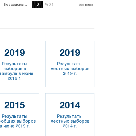
Независимый
0
%0,1
%0,1
885
885
голос
голос
2019
2019
Результаты
Результаты
выборов в
местных выборов
тамбуле в июне
2019 г.
2019 г.
2015
2014
Результаты
Результаты
еобщих выборов
местных выборов
в июне 2015 г.
2014 г.