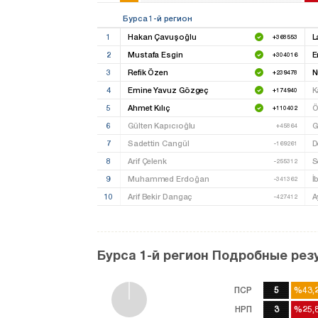
Бурса 1-й регион
1
Hakan Çavuşoğlu
L
+368553
2
Mustafa Esgin
E
+304016
3
Refik Özen
N
+239478
4
Emine Yavuz Gözgeç
K
+174940
5
Ahmet Kılıç
Ö
+110402
6
Gülten Kapıcıoğlu
G
+45864
7
Sadettin Cangül
D
-169261
8
Arif Çelenk
S
-255312
9
Muhammed Erdoğan
İ
-341362
10
Arif Bekir Dangaç
A
-427412
Бурса 1-й регион Подробные ре
ПСР
5
%43,
%43,
НРП
3
%25,
%25,