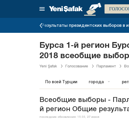
ГОЛОСО
ыборов 2019 г.
Результаты президентских выборов в ию
Бурса 1-й регион Бур
2018 всеобщие выбо
Yeni Şafak
Голосование
Парламент
Вс
По всей Турции
города
ре
Всеобщие выборы - Парл
й регион Общие результ
последние обновления: 15:33, 27 июня