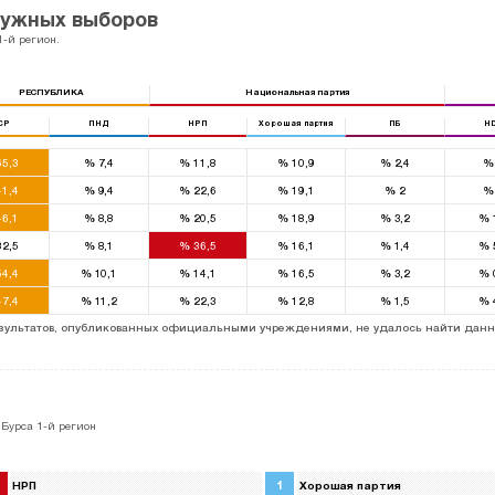
ружных выборов
1-й регион.
РЕСПУБЛИКА
Национальная партия
СР
ПНД
НРП
Хорошая партия
ПБ
H
5,3
%
7,4
%
11,8
%
10,9
%
2,4
%
1,4
%
9,4
%
22,6
%
19,1
%
2
%
6,1
%
8,8
%
20,5
%
18,9
%
3,2
%
2,5
%
8,1
%
36,5
%
16,1
%
1,4
%
4,4
%
10,1
%
14,1
%
16,5
%
3,2
%
7,4
%
11,2
%
22,3
%
12,8
%
1,5
%
результатов, опубликованных официальными учреждениями, не удалось найти данн
 Бурса 1-й регион
1
НРП
Хорошая партия