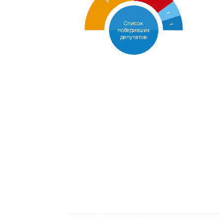
5
1
Список
1
победивших
депутатов