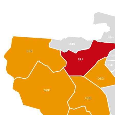
GML
MDN
KRB
GR
NLF
YLD
OSG
MKP
ORE