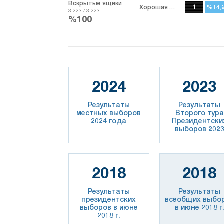
Вскрытые ящики
Хорошая партия
1
%14,
%14,
3.223 / 3.223
%100
2024
2023
Результаты
Результаты
местных выборов
Второго тура
2024 года
Президентски
выборов 202
2018
2018
Результаты
Результаты
президентских
всеобщих выбо
выборов в июне
в июне 2018 г
2018 г.