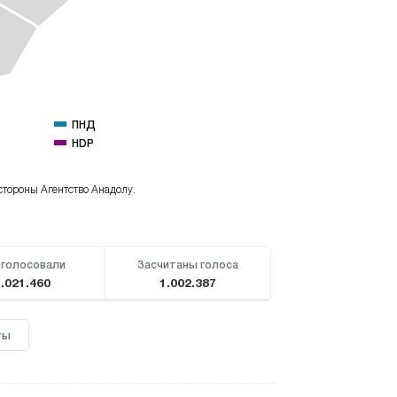
ПНД
HDP
стороны Агентство Анадолу.
голосовали
Засчитаны голоса
1.021.460
1.002.387
ты