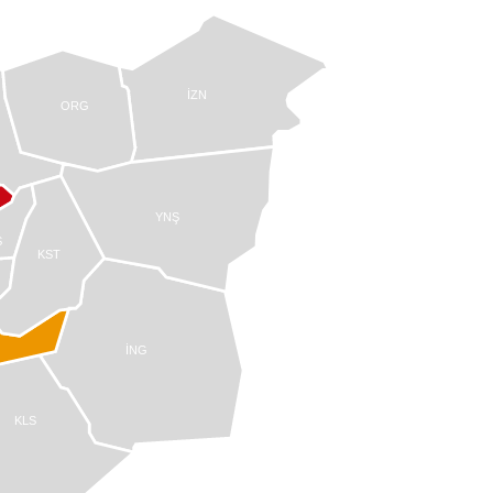
İZN
ORG
YNŞ
S
KST
İNG
KLS