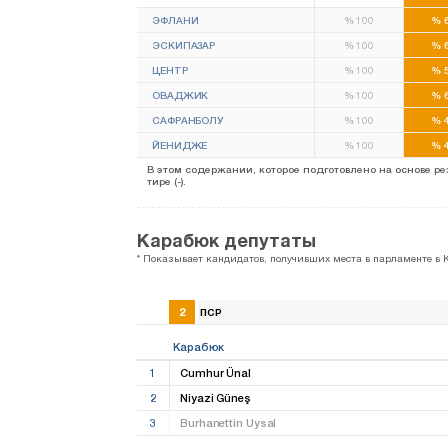
ЭФЛАНИ
%
100
%
6
ЭСКИПАЗАР
%
100
%
6
ЦЕНТР
%
100
%
5
ОВАДЖИК
%
100
%
6
САФРАНБОЛУ
%
100
%
4
ЙЕНИДЖЕ
%
100
%
4
В этом содержании, которое подготовлено на основе 
тире (-).
Карабюк депутаты
* Показывает кандидатов, получивших места в парламенте в 
2
ПСР
Карабюк
1
Cumhur Ünal
2
Niyazi Güneş
3
Burhanettin Uysal