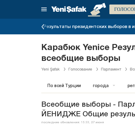
ГОЛОСО
ыборов 2019 г.
Результаты президентских выборов в ию
Карабюк Yenice Резу
всеобщие выборы
Yeni Şafak
Голосование
Парламент
Вс
По всей Турции
города
ре
Всеобщие выборы - Пар
ЙЕНИДЖЕ Общие резуль
последние обновления: 15:33, 27 июня