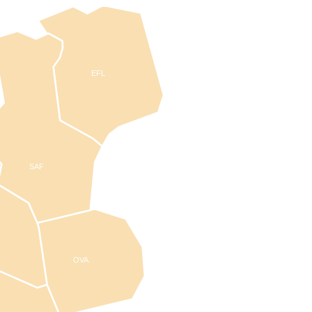
EFL
SAF
OVA