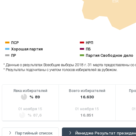
ESK
ПСР
НРП
Хорошая партия
ПБ
ПР
Партия Свободное дело
* Данные о результатах Всеобщие выборы 2018 г. 31 марта предоставлены со 
* Результаты подсчитаны с учетом голосов избирателей за рубежом.
Явка избирателей
Всего избирателей
Про
% 89
16.630
01 ноября 15
01 ноября 15
01
% 87,6
16.851
Партийный список
Йенидже Результат президен