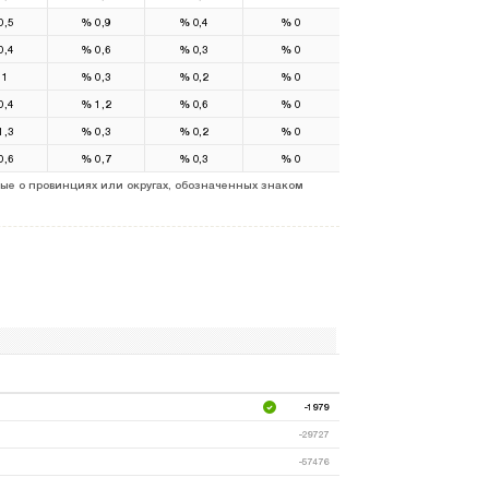
0,5
%
0,9
%
0,4
%
0
0,4
%
0,6
%
0,3
%
0
1
%
0,3
%
0,2
%
0
0,4
%
1,2
%
0,6
%
0
1,3
%
0,3
%
0,2
%
0
0,6
%
0,7
%
0,3
%
0
ые о провинциях или округах, обозначенных знаком
-1979
-29727
-57476