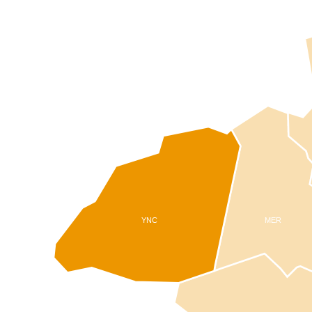
YNC
MER