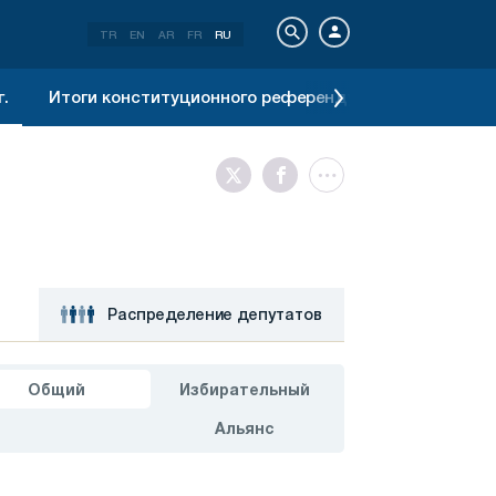
TR
EN
AR
FR
RU
.
Итоги конституционного референдума 2017 г.
Ре
Распределение депутатов
Общий
Избирательный
Альянс