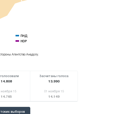
ПНД
HDP
стороны Агентство Анадолу.
голосовали
Засчитаны голоса
14.808
13.990
 ноября 15
01 ноября 15
14.765
14.149
тских выборов