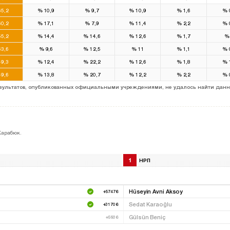
5,2
%
10,9
%
9,7
%
10,9
%
1,6
%
0,2
%
17,1
%
7,9
%
11,4
%
2,2
%
5,2
%
14,4
%
14,6
%
12,6
%
1,7
%
3,6
%
9,6
%
12,5
%
11
%
1,1
%
9,3
%
12,4
%
22,2
%
12,6
%
1,8
%
9,6
%
13,8
%
20,7
%
12,2
%
2,2
%
результатов, опубликованных официальными учреждениями, не удалось найти данн
Карабюк.
1
НРП
Hüseyin Avni Aksoy
+57476
Sedat Karaoğlu
+31706
Gülsün Beniç
+5936