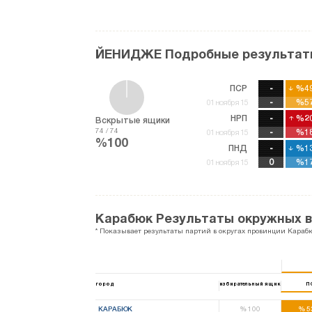
ЙЕНИДЖЕ Подробные результат
ПСР
-
%49
%49
-
%57
%57
01 ноября 15
НРП
-
%20
%20
Вскрытые ящики
74 / 74
-
%18
%18
01 ноября 15
%100
ПНД
-
%13
%13
%17
%17
01 ноября 15
Карабюк Результаты окружных 
* Показывает результаты партий в округах провинции Караб
город
избирательный ящик
П
КАРАБЮК
%
100
%
5