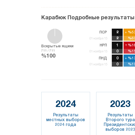
Карабюк Подробные результаты
ПСР
2
%53
%53
2
%60
%60
01 ноября 15
НРП
1
%16
%16
Вскрытые ящики
711 / 711
0
%15
%15
01 ноября 15
%100
ПНД
0
%13
%13
%19
%19
01 ноября 15
2024
2023
Результаты
Результаты
местных выборов
Второго тура
2024 года
Президентски
выборов 202