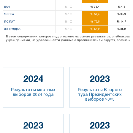
%
%
%
ВАН
100
35,4
4,5
%
%
%
ЯЛОВА
100
50,4
38,9
%
%
%
ЙОЗГАТ
100
75,5
14,7
%
%
%
ЗОНГУЛДАК
100
55,2
35,8
В этом содержании, которое подготовлено на основе результатов, опубликов
учреждениями, не удалось найти данные о провинциях или округах, обозначенн
2024
2023
Результаты местных
Результаты Второго
выборов 2024 года
тура Президентских
выборов 2023
2023
2023