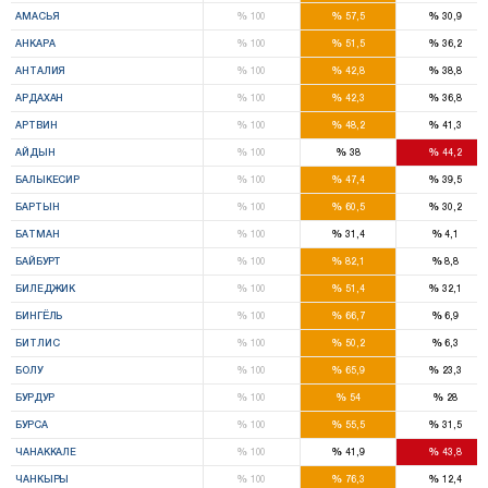
%
%
%
АМАСЬЯ
100
57,5
30,9
%
%
%
АНКАРА
100
51,5
36,2
%
%
%
АНТАЛИЯ
100
42,8
38,8
%
%
%
АРДАХАН
100
42,3
36,8
%
%
%
АРТВИН
100
48,2
41,3
%
%
%
АЙДЫН
100
38
44,2
%
%
%
БАЛЫКЕСИР
100
47,4
39,5
%
%
%
БАРТЫН
100
60,5
30,2
%
%
%
БАТМАН
100
31,4
4,1
%
%
%
БАЙБУРТ
100
82,1
8,8
%
%
%
БИЛЕДЖИК
100
51,4
32,1
%
%
%
БИНГЁЛЬ
100
66,7
6,9
%
%
%
БИТЛИС
100
50,2
6,3
%
%
%
БОЛУ
100
65,9
23,3
%
%
%
БУРДУР
100
54
28
%
%
%
БУРСА
100
55,5
31,5
%
%
%
ЧАНАККАЛЕ
100
41,9
43,8
%
%
%
ЧАНКЫРЫ
100
76,3
12,4