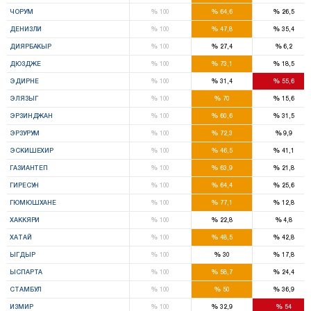
%
%
%
ЧОРУМ
100
64,6
26,5
%
%
%
ДЕНИЗЛИ
100
47,8
35,4
%
%
%
ДИЯРБАКЫР
100
27,4
6,2
%
%
%
ДЮЗДЖЕ
100
73,1
18,5
%
%
%
ЭДИРНЕ
100
31,4
55,6
%
%
%
ЭЛЯЗЫГ
100
70
15,6
%
%
%
ЭРЗИНДЖАН
100
60,6
31,5
%
%
%
ЭРЗУРУМ
100
72,3
9,9
%
%
%
ЭСКИШЕХИР
100
46,5
41,1
%
%
%
ГАЗИАНТЕП
100
63,9
21,8
%
%
%
ГИРЕСУН
100
64,4
25,6
%
%
%
ГЮМЮШХАНЕ
100
77,1
12,8
%
%
%
ХАККЯРИ
100
22,8
4,8
%
%
%
ХАТАЙ
100
48,5
42,8
%
%
%
ЫГДЫР
100
30
17,8
%
%
%
ЫСПАРТА
100
58,7
24,4
%
%
%
СТАМБУЛ
100
50
36,9
%
%
%
ИЗМИР
100
32,9
54