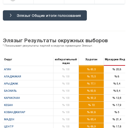
Элязыг Общие итоги голосования
Элязыг Результаты окружных выборов
* Показывает результаты партий в округах провинции Элязыг.
Округ
избирательный
Эрдоган
Мухаррем Индж
ящик
%
%
%
АГИН
100
60,5
25,8
%
%
%
АЛАДЖАКАЯ
100
75,5
8
%
%
%
АРЫДЖАК
100
77,1
5,4
%
%
%
БАСКИЛЬ
100
83,8
9,4
%
%
%
КАРАКОЧАН
100
50,2
12,6
%
%
%
КЕБАН
100
72
17,9
%
%
%
КОВАНДЖИЛАР
100
80,8
5
%
%
%
МАДЕН
100
65,4
21,4
%
%
%
ЦЕНТР
100
68,9
17,6