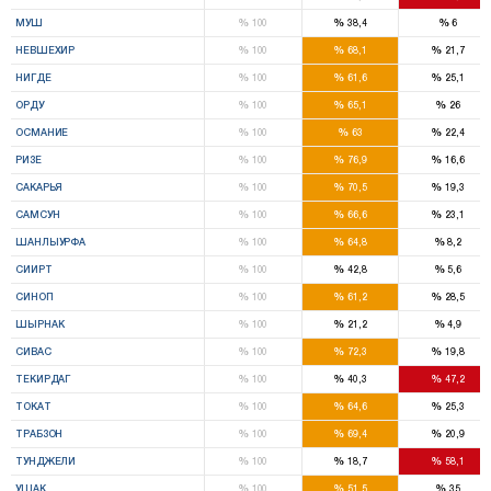
%
%
%
МУШ
100
38,4
6
%
%
%
НЕВШЕХИР
100
68,1
21,7
%
%
%
НИГДЕ
100
61,6
25,1
%
%
%
ОРДУ
100
65,1
26
%
%
%
ОСМАНИЕ
100
63
22,4
%
%
%
РИЗЕ
100
76,9
16,6
%
%
%
САКАРЬЯ
100
70,5
19,3
%
%
%
САМСУН
100
66,6
23,1
%
%
%
ШАНЛЫУРФА
100
64,8
8,2
%
%
%
СИИРТ
100
42,8
5,6
%
%
%
СИНОП
100
61,2
28,5
%
%
%
ШЫРНАК
100
21,2
4,9
%
%
%
СИВАС
100
72,3
19,8
%
%
%
ТЕКИРДАГ
100
40,3
47,2
%
%
%
ТОКАТ
100
64,6
25,3
%
%
%
ТРАБЗОН
100
69,4
20,9
%
%
%
ТУНДЖЕЛИ
100
18,7
58,1
%
%
%
УШАК
100
51,5
35