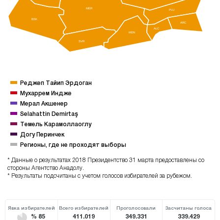
MER
PLU
BSK
ARC
ALC
MDN
SVR
Реджеп Тайип Эрдоган
Мухаррем Индже
Мерал Акшенер
Selahattin Demirtaş
Темель Карамоллаоглу
Догу Перинчек
Регионы, где не проходят выборы
* Данные о результатах 2018 Президентство 31 марта предоставлены со
стороны Агентство Анадолу.
* Результаты подсчитаны с учетом голосов избирателей за рубежом.
Явка избирателей
Всего избирателей
Проголосовали
Засчитаны голоса
% 85
411.019
349.331
339.429