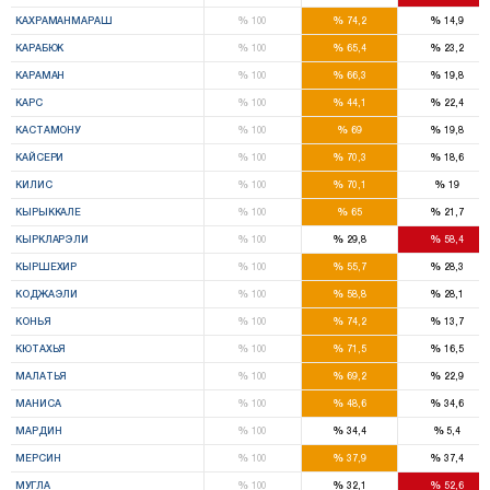
%
%
%
КАХРАМАНМАРАШ
100
74,2
14,9
%
%
%
КАРАБЮК
100
65,4
23,2
%
%
%
КАРАМАН
100
66,3
19,8
%
%
%
КАРС
100
44,1
22,4
%
%
%
КАСТАМОНУ
100
69
19,8
%
%
%
КАЙСЕРИ
100
70,3
18,6
%
%
%
КИЛИС
100
70,1
19
%
%
%
КЫРЫККАЛЕ
100
65
21,7
%
%
%
КЫРКЛАРЭЛИ
100
29,8
58,4
%
%
%
КЫРШЕХИР
100
55,7
28,3
%
%
%
КОДЖАЭЛИ
100
58,8
28,1
%
%
%
КОНЬЯ
100
74,2
13,7
%
%
%
КЮТАХЬЯ
100
71,5
16,5
%
%
%
МАЛАТЬЯ
100
69,2
22,9
%
%
%
МАНИСА
100
48,6
34,6
%
%
%
МАРДИН
100
34,4
5,4
%
%
%
МЕРСИН
100
37,9
37,4
%
%
%
МУГЛА
100
32,1
52,6