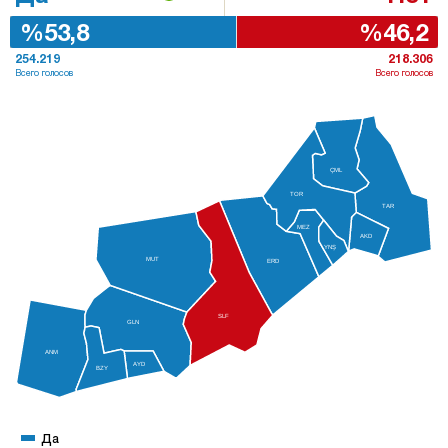
%53,8
%46,2
254.219
218.306
Всего голосов
Всего голосов
ÇML
TOR
TAR
MEZ
AKD
YNŞ
MUT
ERD
SLF
GLN
ANM
AYD
BZY
Да