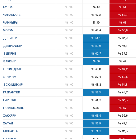
%
%
%
БУРСА
100
49
51
%
%
%
ЧАНАККАЛЕ
100
47,3
52,7
%
%
%
ЧАНКЫРЫ
100
39
61
%
%
%
ЧОРУМ
100
43,4
56,6
%
%
%
ДЕНИЗЛИ
100
51,1
48,9
%
%
%
ДИЯРБАКЫР
100
59,9
40,1
%
%
%
ЭДИРНЕ
100
62,7
37,3
%
%
%
ЭЛЯЗЫГ
100
56
44
%
%
%
ЭРЗИНДЖАН
100
40,8
59,2
%
%
%
ЭРЗУРУМ
100
37,4
62,6
%
%
%
ЭСКИШЕХИР
100
48,2
51,8
%
%
%
ГАЗИАНТЕП
100
58,3
41,7
%
%
%
ГИРЕСУН
100
41,2
58,8
%
%
%
ГЮМЮШХАНЕ
100
33
67
%
%
%
ХАККЯРИ
100
63,4
36,6
%
%
%
ХАТАЙ
100
56,9
43,1
%
%
%
ЫСПАРТА
100
71,2
28,8
%
%
%
СТАМБУЛ
100
50
50