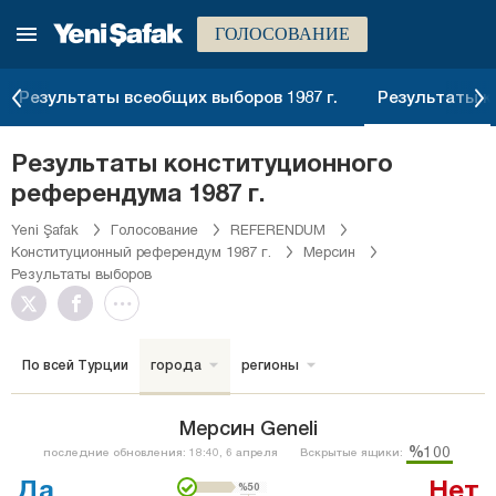
ГОЛОСОВАНИЕ
Результаты всеобщих выборов 1987 г.
Результаты к
Результаты конституционного
референдума 1987 г.
Yeni Şafak
Голосование
REFERENDUM
Конституционный референдум 1987 г.
Мерсин
Результаты выборов
По всей Турции
города
регионы
Мерсин Geneli
%100
последние обновления: 18:40, 6 апреля
Вскрытые ящики:
Да
Нет
%50