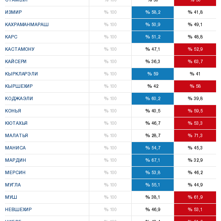
%
%
%
ИЗМИР
100
58,2
41,8
%
%
%
КАХРАМАНМАРАШ
100
50,9
49,1
%
%
%
КАРС
100
51,2
48,8
%
%
%
КАСТАМОНУ
100
47,1
52,9
%
%
%
КАЙСЕРИ
100
36,3
63,7
%
%
%
КЫРКЛАРЭЛИ
100
59
41
%
%
%
КЫРШЕХИР
100
42
58
%
%
%
КОДЖАЭЛИ
100
60,2
39,8
%
%
%
КОНЬЯ
100
40,5
59,5
%
%
%
КЮТАХЬЯ
100
46,7
53,3
%
%
%
МАЛАТЬЯ
100
28,7
71,3
%
%
%
МАНИСА
100
54,7
45,3
%
%
%
МАРДИН
100
67,1
32,9
%
%
%
МЕРСИН
100
53,8
46,2
%
%
%
МУГЛА
100
55,1
44,9
%
%
%
МУШ
100
38,1
61,9
%
%
%
НЕВШЕХИР
100
46,9
53,1