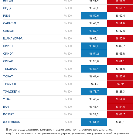
%
%
%
НИГДЕ
100
48,4
51,6
%
%
%
ОРДУ
100
43,3
56,7
%
%
%
РИЗЕ
100
59,6
40,4
%
%
%
САКАРЬЯ
100
48,2
51,8
%
%
%
САМСУН
100
52,4
47,6
%
%
%
ШАНЛЫУРФА
100
49,1
50,9
%
%
%
СИИРТ
100
60,3
39,7
%
%
%
СИНОП
100
54,2
45,8
%
%
%
СИВАС
100
38,9
61,1
%
%
%
ТЕКИРДАГ
100
58,4
41,6
%
%
%
ТОКАТ
100
44,4
55,6
%
%
%
ТРАБЗОН
100
48
52
%
%
%
ТУНДЖЕЛИ
100
78,7
21,3
%
%
%
УШАК
100
45,4
54,6
%
%
%
ВАН
100
45,4
54,6
%
%
%
ЙОЗГАТ
100
33,3
66,7
%
%
%
ЗОНГУЛДАК
100
61,9
38,1
В этом содержании, которое подготовлено на основе результатов,
опубликованных официальными учреждениями, не удалось найти данные