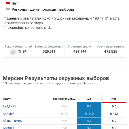
Нет
Регионы, где не проходят выборы
* Данные о результатах Конституционный референдум 1987 г. 31 марта
предоставлены со стороны .
* referandum-sonuc-yurtdisi-dahil
Явка избирателей
Всего избирателей
Проголосовали
Засчитаны голоса
% 94
529.511
497.744
472.525
Мерсин Результаты окружных выборов
* Показывает результаты партий в округах провинции Мерсин.
Округ
избирательный ящик
Да
Нет
%
%
%
АКДЕНИЗ
0
0
0
%
%
%
АНАМУР
100
54,9
45,1
%
%
%
АЙДЫНДЖИК
0
0
0
%
%
%
БОЗЯЗЫ
0
0
0