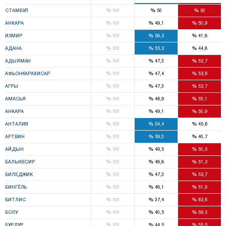
%
%
%
СТАМБУЛ
100
50
50
%
%
%
АНКАРА
100
49,1
50,9
%
%
%
ИЗМИР
100
58,2
41,8
%
%
%
АДАНА
100
55,2
44,8
%
%
%
АДЫЯМАН
100
47,3
52,7
%
%
%
АФЬОНКАРАХИСАР
100
47,4
52,6
%
%
%
АГРЫ
100
47,3
52,7
%
%
%
АМАСЬЯ
100
46,9
53,1
%
%
%
АНКАРА
100
49,1
50,9
%
%
%
АНТАЛИЯ
100
54,4
45,6
%
%
%
АРТВИН
100
59,3
40,7
%
%
%
АЙДЫН
100
49,5
50,5
%
%
%
БАЛЫКЕСИР
100
48,8
51,2
%
%
%
БИЛЕДЖИК
100
47,3
52,7
%
%
%
БИНГЁЛЬ
100
48,1
51,9
%
%
%
БИТЛИС
100
37,4
62,6
%
%
%
БОЛУ
100
40,5
59,5
%
%
%
БУРДУР
100
44,5
55,5