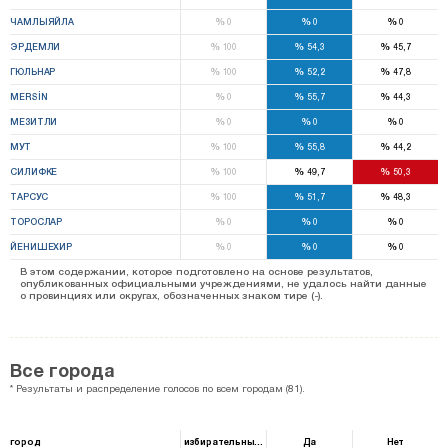
%
%
%
ЧАМЛЫЯЙЛА
0
0
0
%
%
%
ЭРДЕМЛИ
100
54,3
45,7
%
%
%
ГЮЛЬНАР
100
52,2
47,8
%
%
%
MERSİN
0
55,7
44,3
%
%
%
МЕЗИТЛИ
0
0
0
%
%
%
МУТ
100
55,8
44,2
%
%
%
СИЛИФКЕ
100
49,7
50,3
%
%
%
ТАРСУС
100
51,7
48,3
%
%
%
ТОРОСЛАР
0
0
0
%
%
%
ЙЕНИШЕХИР
0
0
0
В этом содержании, которое подготовлено на основе результатов,
опубликованных официальными учреждениями, не удалось найти данные
о провинциях или округах, обозначенных знаком тире (-).
Все города
* Результаты и распределение голосов по всем городам (81).
город
избирательный ящик
Да
Нет