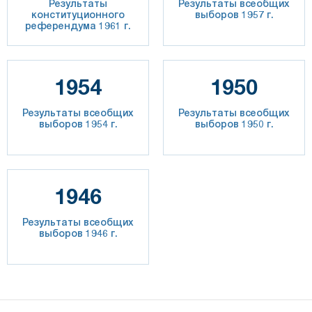
Результаты
Результаты всеобщих
конституционного
выборов 1957 г.
референдума 1961 г.
1954
1950
Результаты всеобщих
Результаты всеобщих
выборов 1954 г.
выборов 1950 г.
1946
Результаты всеобщих
выборов 1946 г.