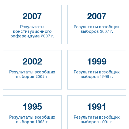
2007
2007
Результаты
Результаты всеобщих
конституционного
выборов 2007 г.
референдума 2007 г.
2002
1999
Результаты всеобщих
Результаты всеобщих
выборов 2002 г.
выборов 1999 г.
1995
1991
Результаты всеобщих
Результаты всеобщих
выборов 1995 г.
выборов 1991 г.