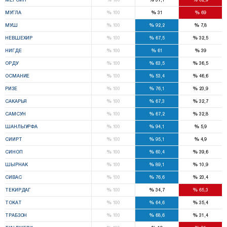
%
%
%
МУГЛА
100
31
69
%
%
%
МУШ
100
92,2
7,8
%
%
%
НЕВШЕХИР
100
67,5
32,5
%
%
%
НИГДЕ
100
61
39
%
%
%
ОРДУ
100
63,5
36,5
%
%
%
ОСМАНИЕ
100
53,4
46,6
%
%
%
РИЗЕ
100
76,1
23,9
%
%
%
САКАРЬЯ
100
67,3
32,7
%
%
%
САМСУН
100
67,2
32,8
%
%
%
ШАНЛЫУРФА
100
94,1
5,9
%
%
%
СИИРТ
100
95,1
4,9
%
%
%
СИНОП
100
60,4
39,6
%
%
%
ШЫРНАК
100
89,1
10,9
%
%
%
СИВАС
100
76,6
23,4
%
%
%
ТЕКИРДАГ
100
34,7
65,3
%
%
%
ТОКАТ
100
64,6
35,4
%
%
%
ТРАБЗОН
100
68,6
31,4