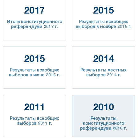
2017
2015
Итоги конституционного
Результаты всеобщих
референдума 2017 г.
выборов в ноябре 2015 г.
2015
2014
Результаты всеобщих
Результаты местных
выборов в июне 2015 г.
выборов 2014 г.
2011
2010
Результаты всеобщих
Результаты
выборов 2011 г.
конституционного
референдума 2010 г.