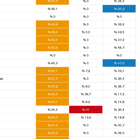
%
57,3
%
0
%
36,3
%
48,1
%
0
%
50,2
%
0
%
0
%
0
%
44,8
%
0
%
36,6
%
49,4
%
5,3
%
42,5
%
62,7
%
0
%
37,3
%
50,6
%
0
%
48,7
%
0
%
0
%
0
%
46,3
%
0
%
47,5
%
54,1
%
7,2
%
32,1
ak
%
31,7
%
0
%
25,4
%
33,2
%
9,3
%
26,7
%
43,5
%
38,7
%
17,3
%
47,1
%
9,2
%
14,9
%
34,5
%
41
%
23,4
%
63,3
%
12,2
%
19,9
%
41,4
%
0
%
30,7
%
42,3
%
0
%
38,3