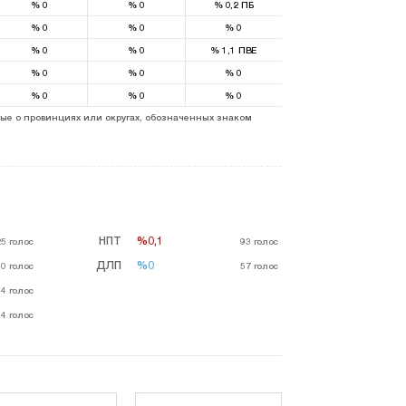
%
0
%
0
%
0,2
ПБ
%
0
%
0
%
0
%
0
%
0
%
1,1
ПВЕ
%
0
%
0
%
0
%
0
%
0
%
0
ые о провинциях или округах, обозначенных знаком
НПТ
%0,1
%0,1
25
голос
93
голос
ДЛП
%0
%0
00
голос
57
голос
14
голос
64
голос