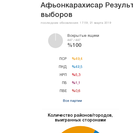
Афьонкарахисар Резуль
выборов
последние обновления: 17:59, 21 марта 2019
Вскрытые ящики
447 / 447
%100
ПСР
%49,4
%49,4
ПНД
%42,5
%42,5
НРП
%5,3
%5,3
ПБ
%1,1
%1,1
ПВЕ
%0,6
%0,6
Все партии
Количество районов/городов,
выигранных сторонами