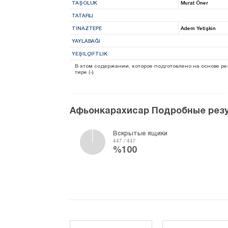
TAŞOLUK
Murat Öner
TATARLI
TINAZTEPE
Adem Yetişkin
YAYLABAĞI
YEŞILÇIFTLIK
В этом содержании, которое подготовлено на основе 
тире (-).
Афьонкарахисар Подробные рез
Вскрытые ящики
447 / 447
%100