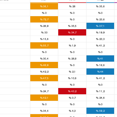
%
36,1
%
26
%
35,6
%
0
%
0
%
0
%
72,7
%
0
%
23,6
%
26,9
%
35,5
%
37,1
%
33
%
34,7
%
19,9
%
15,6
%
0
%
23,3
%
55,7
%
1,9
%
41,2
%
0
%
0
%
0
%
30,4
%
26,8
%
41
%
48,9
%
0
%
18,6
%
42,2
%
2,1
%
44
%
47,5
%
10,6
%
41,2
%
0
%
0
%
0
%
24,7
%
43,2
%
11,2
%
42,1
%
0,7
%
24,6
%
0
%
0
%
0
%
34,4
%
4,3
%
59,2