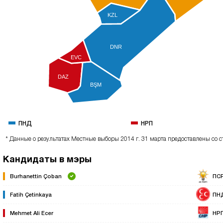
KZL
DNR
EVC
DAZ
BŞM
ПНД
НРП
* Данные о результатах Местные выборы 2014 г. 31 марта предоставлены со с
Кандидаты в мэры
Burhanettin Çoban
ПС
Fatih Çetinkaya
ПН
Mehmet Ali Ecer
НР