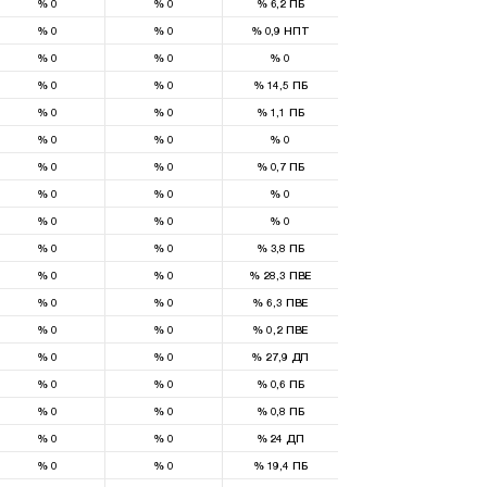
%
0
%
0
%
6,2
ПБ
%
0
%
0
%
0,9
НПТ
%
0
%
0
%
0
%
0
%
0
%
14,5
ПБ
%
0
%
0
%
1,1
ПБ
%
0
%
0
%
0
%
0
%
0
%
0,7
ПБ
%
0
%
0
%
0
%
0
%
0
%
0
%
0
%
0
%
3,8
ПБ
%
0
%
0
%
28,3
ПВЕ
%
0
%
0
%
6,3
ПВЕ
%
0
%
0
%
0,2
ПВЕ
%
0
%
0
%
27,9
ДП
%
0
%
0
%
0,6
ПБ
%
0
%
0
%
0,8
ПБ
%
0
%
0
%
24
ДП
%
0
%
0
%
19,4
ПБ