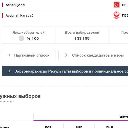
Adnan Şenel
ПБ
Abdullah Karadağ
ПВ
Явка избирателей
Всего избирателей
Про
% 100
133.198
Партийный список
Список кандидатов в мэры
Афьонкарахисар Результаты выборов в провинциальное с
ружных выборов
карахисар.
Друг
итель
ПСР
НРП
ПНД