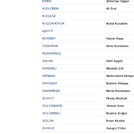
KIRKA
Zekeriya Uygan
KIZILÖREN
Ali Erol
KOCAÖZ
KÜÇÜKHÜYÜK
Vedat Kocatürk
ЦЕНТР
NURIBEY
Hazım Kaya
ÖZBURUN
Asım Kızılaslan
PAZARAĞAÇ
SALAR
Halil Aygün
SANDIKLI
Mustafa Çöl
SERBAN
Abdurrahim Aktopr
SEYDILER
İbrahim Akkaya
SINANPAŞA
Murat Karakoyun
ŞUHUT
Recep Bozkurt
SULTANDAĞI
Osman Acar
SÜLÜMENLI
İbrahim Eroğul
SÜLÜN
İhsan Keskin
SUSUZ
Cengiz Yıldız