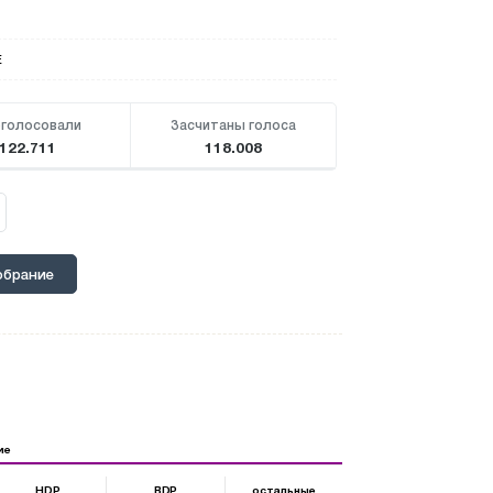
Е
голосовали
Засчитаны голоса
122.711
118.008
обрание
ие
HDP
BDP
остальные