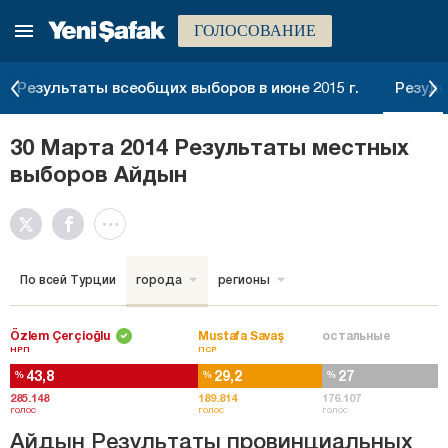
ГОЛОСОВАНИЕ
Результаты всеобщих выборов в июне 2015 г.
Резуль
30 Марта 2014 Результаты местных
выборов Айдын
По всей Турции
города
регионы
Özlem Çerçioğlu
Mustafa Savaş
остальные
НРП
ПСР
43,8
29,2
27
%
%
%
285.148
189.814
176.107
голос
голос
голос
Айдын Результаты провинциальных