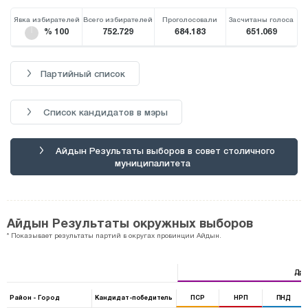
Явка избирателей
Всего избирателей
Проголосовали
Засчитаны голоса
% 100
752.729
684.183
651.069
Партийный список
Список кандидатов в мэры
Айдын Результаты выборов в совет столичного
муниципалитета
Айдын Результаты окружных выборов
* Показывает результаты партий в округах провинции Айдын.
Дру
Район - Город
Кандидат-победитель
ПСР
НРП
ПНД