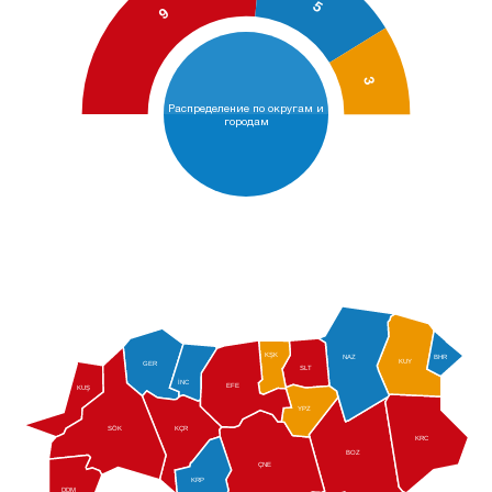
5
9
3
Распределение по округам и
городам
KŞK
NAZ
BHR
KUY
GER
SLT
İNC
EFE
KUŞ
YPZ
SÖK
KÇR
KRC
BOZ
ÇNE
KRP
DDM