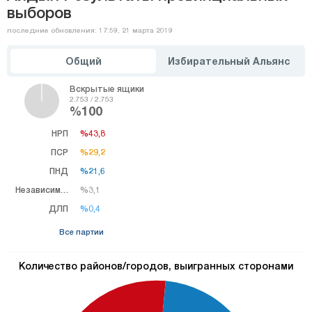
выборов
последние обновления: 17:59, 21 марта 2019
Общий
Избирательный Альянс
Вскрытые ящики
2.753 / 2.753
%100
НРП
%43,8
%43,8
ПСР
%29,2
%29,2
ПНД
%21,6
%21,6
Независимый
%3,1
%3,1
ДЛП
%0,4
%0,4
Все партии
Количество районов/городов, выигранных сторонами