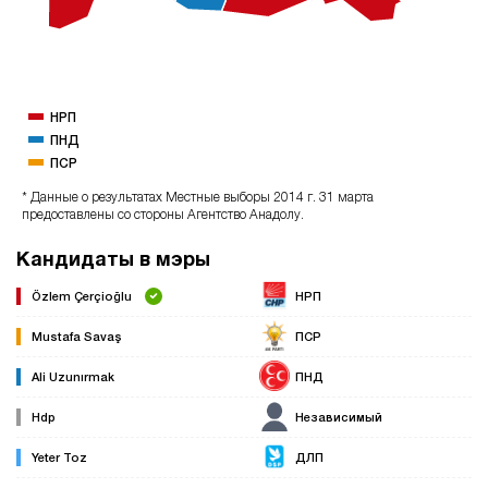
НРП
ПНД
ПСР
* Данные о результатах Местные выборы 2014 г. 31 марта
предоставлены со стороны Агентство Анадолу.
Кандидаты в мэры
Özlem Çerçioğlu
НРП
Mustafa Savaş
ПСР
Ali Uzunırmak
ПНД
Hdp
Независимый
Yeter Toz
ДЛП