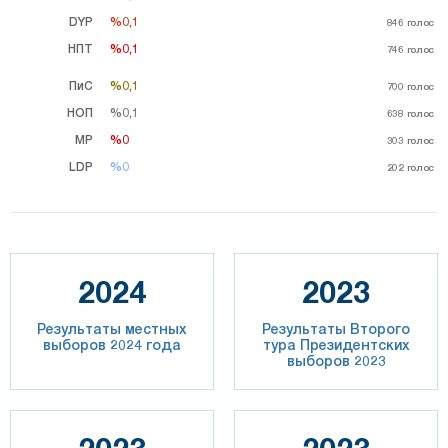
DYP
%0,1
%0,1
846
голос
НПТ
%0,1
%0,1
746
голос
ПиС
%0,1
%0,1
700
голос
НОП
%0,1
%0,1
638
голос
MP
%0
%0
303
голос
LDP
%0
%0
202
голос
2024
2023
Результаты местных
Результаты Второго
выборов 2024 года
тура Президентских
выборов 2023