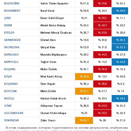
%
%
%
BOZDOĞAN
Salim Tümer Apaydın
31,8
35,8
30,3
%
%
%
BUHARKENT
Yusuf Vural
36,8
24,4
36,9
%
%
%
ÇINE
Enver Salih Dinçer
31
55,3
11,1
%
%
%
DIDIM
Ahmet Deniz Atabay
24,3
24,7
22,3
%
%
%
EFELER
Mehmet Mesut Özakcan
28,7
35,8
29,8
%
%
%
GERMENCIK
Ümmet Akın
16,8
30,8
40,3
%
%
%
İNCIRLIOVA
Gürşat Kale
32,6
31,6
33,4
%
%
%
KARACASU
Mustafa Büyükyapıcı
26,3
44,5
27,6
%
%
%
KARPUZLU
Tuğrul Ozan
40,2
15,5
42,9
%
%
%
KOÇARLI
Mutlu Öztürk
40,1
40,6
18,2
%
%
%
KÖŞK
Rıfat Kadri Kılınç
45,6
12,5
36,8
%
%
%
KUŞADASI
Özer Kayalı
28,2
58,6
9,2
%
%
%
KUYUCAK
Metin Ertürk
47,1
37,7
14
%
%
%
NAZILLI
Haldun Haluk Alıcık
29,2
24,4
42,3
%
%
%
SÖKE
Süleyman Toyran
28,9
34,5
30,2
%
%
%
SULTANHISAR
Osman Yıldırımkaya
30
35,5
22,4
%
%
%
YENIPAZAR
Zafer Savcı
38,7
29
31,6
В этом содержании, которое подготовлено на основе результатов, опубликов
учреждениями, не удалось найти данные о провинциях или округах, обозначенн