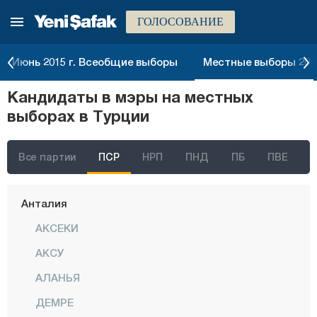
ГОЛОСОВАНИЕ
Измир
Адана
Июнь 2015 г. Всеобщие выборы
Местные выборы 2014
Адыяман
Кандидаты в мэры на местных
Афьонкарахисар
выборах в Турции
Агры
Аксарай
Все партии
ПСР
НРП
ПНД
ПБ
ПВЕ
Амасья
Анталия
АКСЕКИ
АКСУ
АЛАНЬЯ
ДЕМРЕ