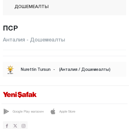
ДОШЕМЕАЛТЫ
ЯЛЬМАЛЫ
ПСР
ФИНИКЕ
ГАЗИПАША
Анталия - Дошемеалты
ГЮНДОГМУШ
ИБРАДИ
КАШ
Nurettin Tursun
-
(Анталия / Дошемеалты)
КЕМЕР
КЕПЕЗ
КОНЯАЛТЫ
Коркутели
Google Play магазин
Apple Store
КУМЛУДЖА
МАНАВГАТ